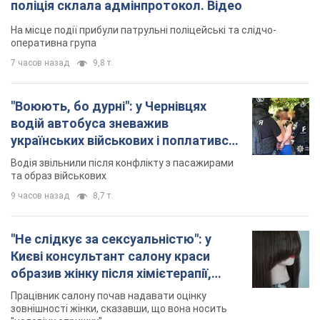
поліція склала адмінпротокол. Відео
На місце події прибули патрульні поліцейські та слідчо-
оперативна група
7 часов назад
9,8 т.
"Воюють, бо дурні": у Чернівцях
водій автобуса зневажив
українських військових і поплатився.
Відео
Водія звільнили після конфлікту з пасажирами
та образ військових
9 часов назад
8,7 т.
"Не слідкує за сексуальністю": у
Києві консультант салону краси
образив жінку після хімієтерапії,
розгорівся скандал. Фото
Працівник салону почав надавати оцінку
зовнішності жінки, сказавши, що вона носить