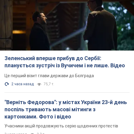
Зеленський вперше прибув до Сербії:
планується зустріч із Вучичем і не лише. Відео
Це перший візит глави держави до Бєлграда
2 часа назад
75,7 т.
"Верніть Федорова": у містах України 23-й день
поспіль тривають масові мітинги з
картонками. Фото і відео
Учасники акцій продовжують серію щоденних протестів