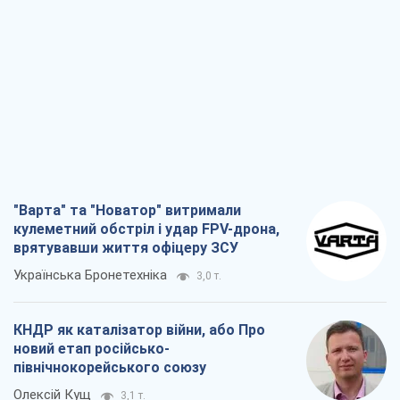
"Варта" та "Новатор" витримали
кулеметний обстріл і удар FPV-дрона,
врятувавши життя офіцеру ЗСУ
Українська Бронетехніка
3,0 т.
КНДР як каталізатор війни, або Про
новий етап російсько-
північнокорейського союзу
Олексій Кущ
3,1 т.