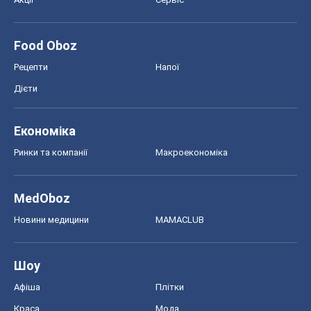
Food Oboz
Рецепти
Напої
Дієти
Економіка
Ринки та компанії
Макроекономіка
MedOboz
Новини медицини
MAMACLUB
Шоу
Афіша
Плітки
Краса
Мода