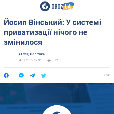
Йосип Вінський: У системі
приватизації нічого не
змінилося
(Архів) Політика
4.08.2005 12:31
582
0
РУС