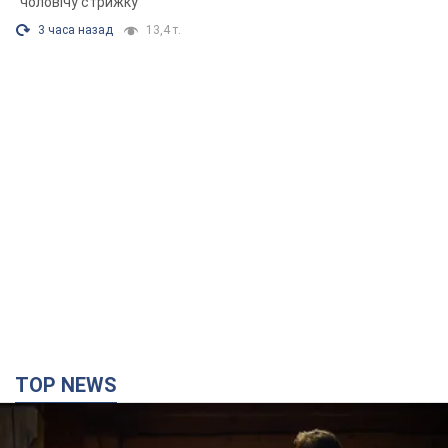
"чоловічу стрижку"
3 часа назад
13,4 т.
TOP NEWS