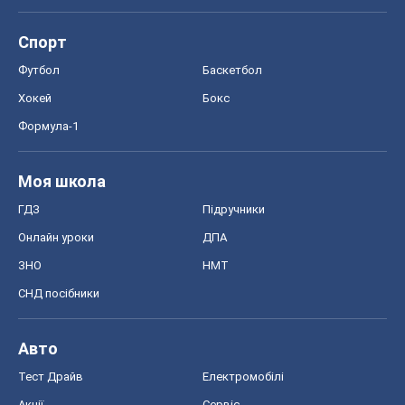
Спорт
Футбол
Баскетбол
Хокей
Бокс
Формула-1
Моя школа
ГДЗ
Підручники
Онлайн уроки
ДПА
ЗНО
НМТ
СНД посібники
Авто
Тест Драйв
Електромобілі
Акції
Сервіс