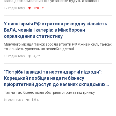
Глава держави заявив, що установки будуть атаковані
12 годин тому
128,3 т.
У липні армія РФ втратила рекордну кількість
БпЛА, човнів і катерів: в Міноборони
оприлюднили статистику
Минулого місяця також зросли втрати РФ у живій силі, танках
та кількість уражень на великій відстані
10 годин тому
4,7 т.
"Потрібні швидкі та нестандартні підходи":
Корецький пообіцяв надати бізнесу
пріоритетний доступ до наявних складських
приміщень
Так чи так, бізнес після обстрілів отримає підтримку
6 годин тому
1,0 т.