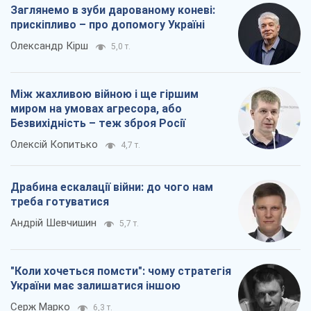
Заглянемо в зуби дарованому коневі:
прискіпливо – про допомогу Україні
Олександр Кірш
5,0 т.
Між жахливою війною і ще гіршим
миром на умовах агресора, або
Безвихідність – теж зброя Росії
Олексій Копитько
4,7 т.
Драбина ескалації війни: до чого нам
треба готуватися
Андрій Шевчишин
5,7 т.
"Коли хочеться помсти": чому стратегія
України має залишатися іншою
Серж Марко
6,3 т.