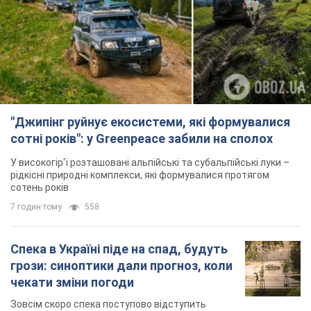
"Джипінг руйнує екосистеми, які формувалися
сотні років": у Greenpeace забили на сполох
У високогір'ї розташовані альпійські та субальпійські луки –
рідкісні природні комплекси, які формувалися протягом
сотень років
7 годин тому
558
Спека в Україні піде на спад, будуть
грози: синоптики дали прогноз, коли
чекати зміни погоди
Зовсім скоро спека поступово відступить