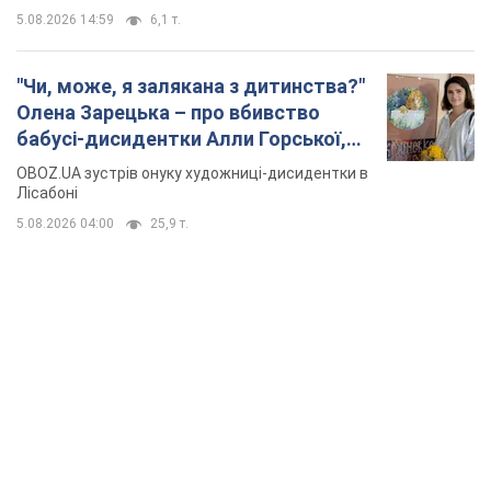
5.08.2026 14:59
6,1 т.
"Чи, може, я залякана з дитинства?"
Олена Зарецька – про вбивство
бабусі-дисидентки Алли Горської,
критику Дмитра Стуса та втечу в
OBOZ.UA зустрів онуку художниці-дисидентки в
Португалію з 5 дітьми
Лісабоні
5.08.2026 04:00
25,9 т.