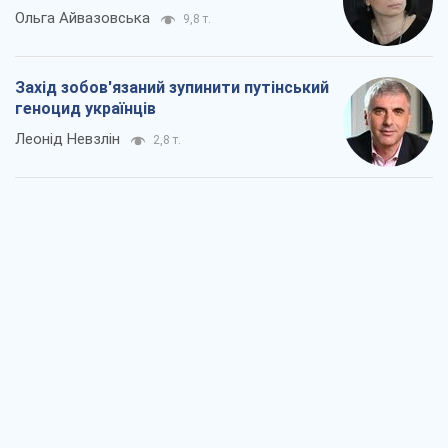
Ольга Айвазовська
9,8 т.
Захід зобов'язаний зупинити путінський
геноцид українців
Леонід Невзлін
2,8 т.