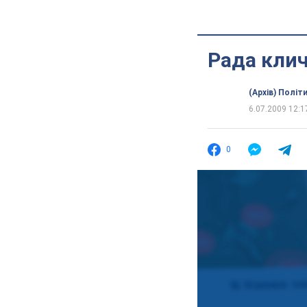
Рада кли
(Архів) Політ
6.07.2009 12:1
0