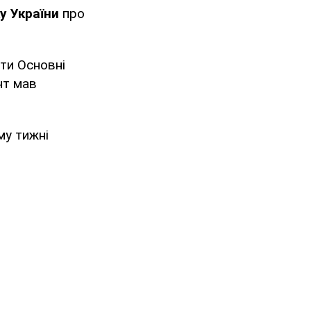
у України
про
ти Основні
нт мав
му тижні