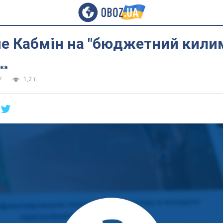
че Кабмін на "бюджетний кили
ика
7
1,2 т.