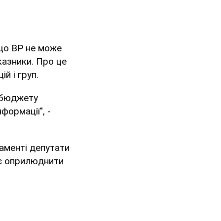
що ВР не може
казники. Про це
й і груп.
я бюджету
формації", -
ламенті депутати
ає оприлюднити