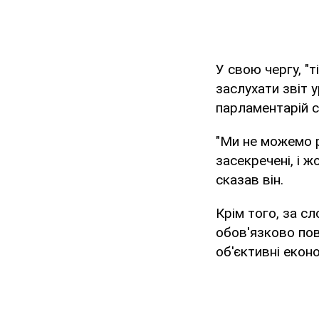
У свою чергу, "т
заслухати звіт 
парламентарій с
"Ми не можемо р
засекречені, і ж
сказав він.
Крім того, за с
обов'язково пов
об'єктивні еконо