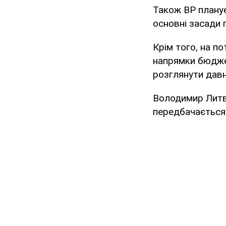
Також ВР плану
основні засади 
Крім того, на п
напрямки бюджет
розглянути давно
Володимир Литв
передбачається 