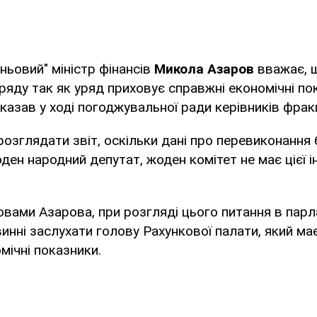
іньовий" міністр фінансів
Микола Азаров
вважає, 
уряду так як уряд приховує справжні економічні по
казав у ході погоджувальної ради керівників фракці
озглядати звіт, оскільки дані про перевиконанн
оден народний депутат, жоден комітет не має цієї ін
ловами Азарова, при розгляді цього питання в пар
инні заслухати голову Рахункової палати, який м
мічні показники.