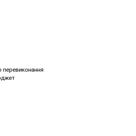
о перевиконання
юджет