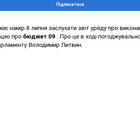
Підписатися
ає намір 8 липня заслухати звіт уряду про викон
ацію про
бюджет 09
. Про це в ході погоджувально
парламенту Володимир Литвин.