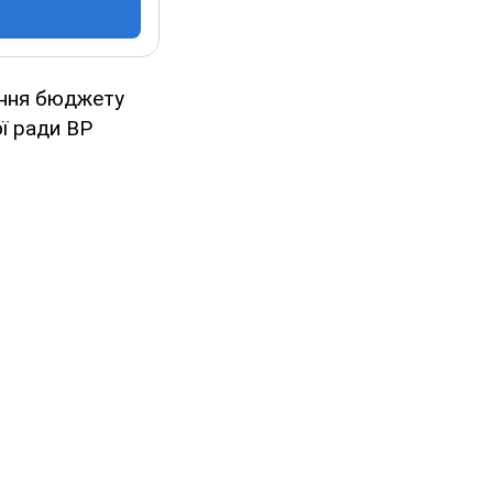
ання бюджету
ї ради ВР