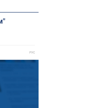
м"
РУС