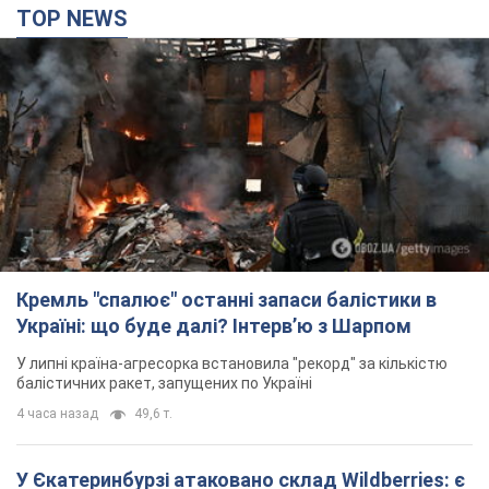
TOP NEWS
Кремль "спалює" останні запаси балістики в
Україні: що буде далі? Інтерв’ю з Шарпом
У липні країна-агресорка встановила "рекорд" за кількістю
балістичних ракет, запущених по Україні
4 часа назад
49,6 т.
У Єкатеринбурзі атаковано склад Wildberries: є