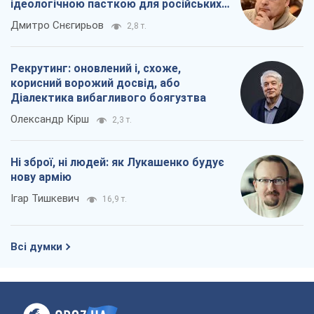
ідеологічною пасткою для російських
окупантів
Дмитро Снєгирьов
2,8 т.
Рекрутинг: оновлений і, схоже,
корисний ворожий досвід, або
Діалектика вибагливого боягузтва
Олександр Кірш
2,3 т.
Ні зброї, ні людей: як Лукашенко будує
нову армію
Ігар Тишкевич
16,9 т.
Всі думки