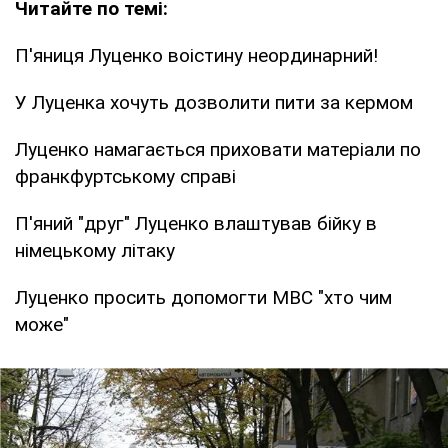
Читайте по темі:
П'яниця Луценко воістину неординарний!
У Луценка хочуть дозволити пити за кермом
Луценко намагається приховати матеріали по
франкфуртському справі
П'яний "друг" Луценко влаштував бійку в
німецькому літаку
Луценко просить допомогти МВС "хто чим
може"