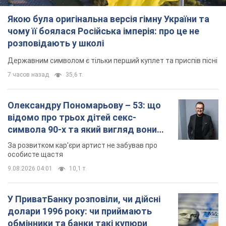
Якою була оригінальна версія гімну України та
чому її боялася Російська імперія: про це не
розповідають у школі
Державним символом є тільки перший куплет та приспів пісні
7 часов назад
35,6 т.
Олександру Пономарьову – 53: що
відомо про трьох дітей секс-
символа 90-х та який вигляд вони
мають
За розвитком кар'єри артист не забував про
особисте щастя
9.08.2026 04:01
10,1 т.
У ПриватБанку розповіли, чи дійсні
долари 1996 року: чи приймають
обмінники та банки такі купюри