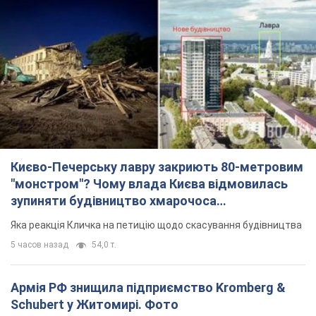
Києво-Печерську лавру закриють 80-метровим
"монстром"? Чому влада Києва відмовилась
зупиняти будівництво хмарочоса
"московського вірянина"
Яка реакція Кличка на петицію щодо скасування будівництва
5 часов назад
54,0 т.
Армія РФ знищила підприємство Kromberg &
Schubert у Житомирі. Фото