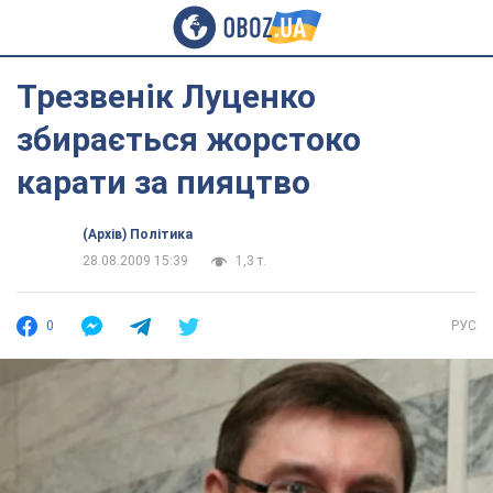
Трезвенік Луценко
збирається жорстоко
карати за пияцтво
(Архів) Політика
28.08.2009 15:39
1,3 т.
0
РУС