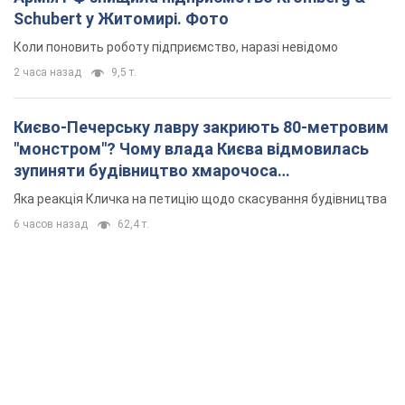
Schubert у Житомирі. Фото
Коли поновить роботу підприємство, наразі невідомо
2 часа назад
9,5 т.
Києво-Печерську лавру закриють 80-метровим
"монстром"? Чому влада Києва відмовилась
зупиняти будівництво хмарочоса
"московського вірянина"
Яка реакція Кличка на петицію щодо скасування будівництва
6 часов назад
62,4 т.