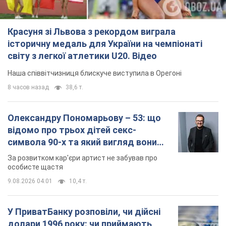
Красуня зі Львова з рекордом виграла
історичну медаль для України на чемпіонаті
світу з легкої атлетики U20. Відео
Наша співвітчизниця блискуче виступила в Орегоні
8 часов назад
38,6 т.
Олександру Пономарьову – 53: що
відомо про трьох дітей секс-
символа 90-х та який вигляд вони
мають
За розвитком кар'єри артист не забував про
особисте щастя
9.08.2026 04:01
10,4 т.
У ПриватБанку розповіли, чи дійсні
долари 1996 року: чи приймають