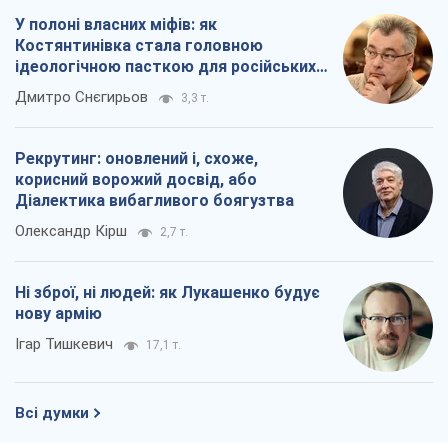
У полоні власних міфів: як
Костянтинівка стала головною
ідеологічною пасткою для російських
окупантів
Дмитро Снєгирьов
3,3 т.
Рекрутинг: оновлений і, схоже,
корисний ворожий досвід, або
Діалектика вибагливого боягузтва
Олександр Кірш
2,7 т.
Ні зброї, ні людей: як Лукашенко будує
нову армію
Ігар Тишкевич
17,1 т.
Всі думки