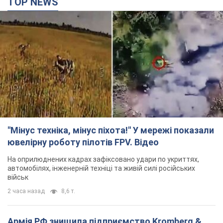
TOP NEWS
"Мінус техніка, мінус піхота!" У мережі показали
ювелірну роботу пілотів FPV. Відео
На оприлюднених кадрах зафіксовано удари по укриттях,
автомобілях, інженерній техніці та живій силі російських
військ
2 часа назад
8,6 т.
Армія РФ знищила підприємство Kromberg &