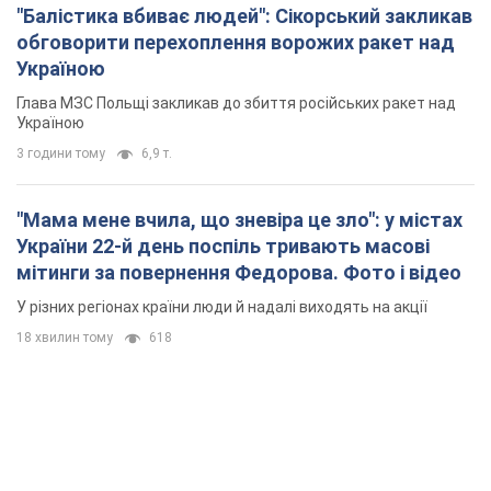
"Балістика вбиває людей": Сікорський закликав
обговорити перехоплення ворожих ракет над
Україною
Глава МЗС Польщі закликав до збиття російських ракет над
Україною
3 години тому
6,9 т.
"Мама мене вчила, що зневіра це зло": у містах
України 22-й день поспіль тривають масові
мітинги за повернення Федорова. Фото і відео
У різних регіонах країни люди й надалі виходять на акції
18 хвилин тому
618