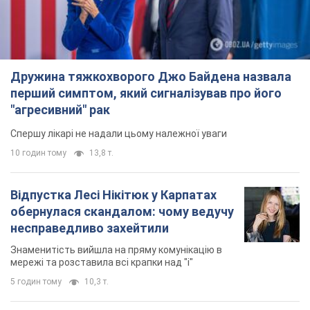
Дружина тяжкохворого Джо Байдена назвала
перший симптом, який сигналізував про його
"агресивний" рак
Спершу лікарі не надали цьому належної уваги
10 годин тому
13,8 т.
Відпустка Лесі Нікітюк у Карпатах
обернулася скандалом: чому ведучу
несправедливо захейтили
Знаменитість вийшла на пряму комунікацію в
мережі та розставила всі крапки над "і"
5 годин тому
10,3 т.