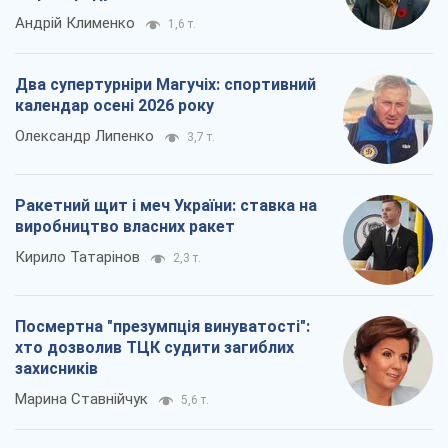
Андрій Клименко
1,6 т.
Два супертурніри Магучіх: спортивний
календар осені 2026 року
Олександр Липенко
3,7 т.
Ракетний щит і меч України: ставка на
виробництво власних ракет
Кирило Татарінов
2,3 т.
Посмертна "презумпція винуватості":
хто дозволив ТЦК судити загиблих
захисників
Марина Ставнійчук
5,6 т.