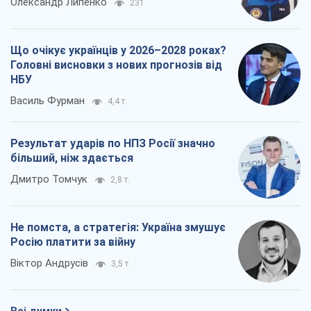
Олександр Липенко
231
Що очікує українців у 2026–2028 роках?
Головні висновки з нових прогнозів від
НБУ
Василь Фурман
4,4 т.
Результат ударів по НПЗ Росії значно
більший, ніж здається
Дмитро Томчук
2,8 т.
Не помста, а стратегія: Україна змушує
Росію платити за війну
Віктор Андрусів
3,5 т.
Всі думки