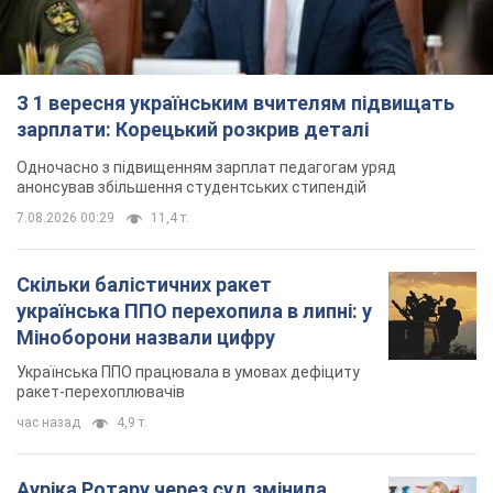
З 1 вересня українським вчителям підвищать
зарплати: Корецький розкрив деталі
Одночасно з підвищенням зарплат педагогам уряд
анонсував збільшення студентських стипендій
7.08.2026 00:29
11,4 т.
Скільки балістичних ракет
українська ППО перехопила в липні: у
Міноборони назвали цифру
Українська ППО працювала в умовах дефіциту
ракет-перехоплювачів
час назад
4,9 т.
Ауріка Ротару через суд змінила