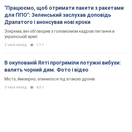
"Працюємо, щоб отримати пакети з ракетами
для ППО": Зеленський заслухав доповідь
Драпатого і анонсував нові кроки
Зокрема, він обговорив з головкомом кадрові питання в
українській армії
2 часа назад
1,1 т.
В окупованій Ялті прогриміли потужні вибухи:
валить чорний дим. Фото і відео
Місто, ймовірно, опинилося під атакою дронів
3 часа назад
4,6 т.