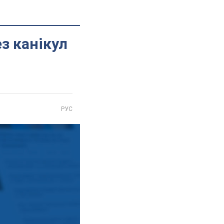
з канікул
РУС