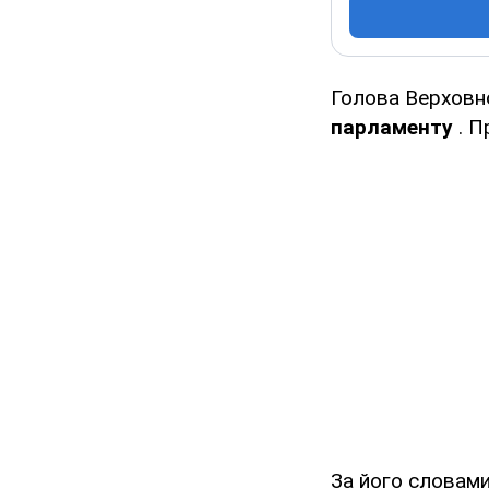
Голова Верховн
парламенту
. П
За його словами