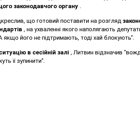
щого законодавчого органу
.
дкреслив, що готовий поставити на розгляд
закон
ндартів
, на ухваленні якого наполягають депутати
 "А якщо його не підтримають, тоді хай блокують".
итуацію в сесійній залі
, Литвин відзначив "вожд
уть її зупинити".