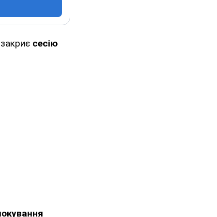
 закриє
сесію
локування