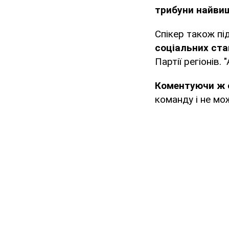
трибуни найви
Спікер також пі
соціальних ста
Партії регіонів.
Коментуючи ж с
команду і не мож