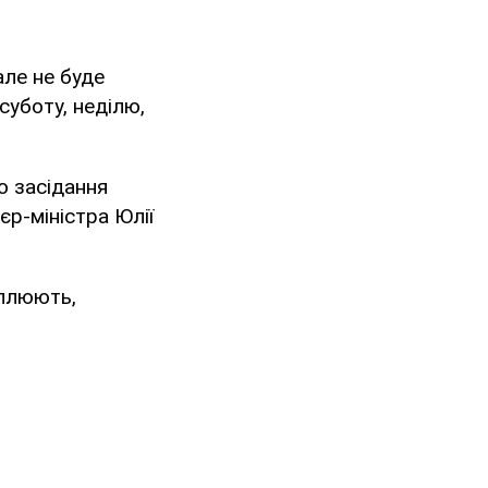
але не буде
уботу, неділю,
о засідання
р-міністра Юлії
 плюють,