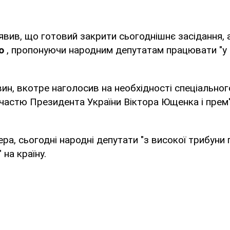
явив, що готовий закрити сьогоднішнє засідання, 
ю
, пропонуючи народним депутатам працювати "у с
н, вкотре наголосив на необхідності спеціальног
частю Президента України Віктора Ющенка і прем'є
ера, сьогодні народні депутати "з високої трибуни
на країну.