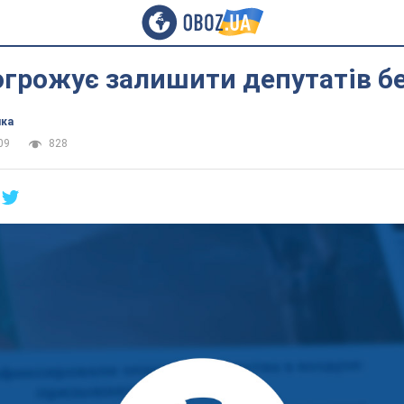
грожує залишити депутатів бе
ика
09
828