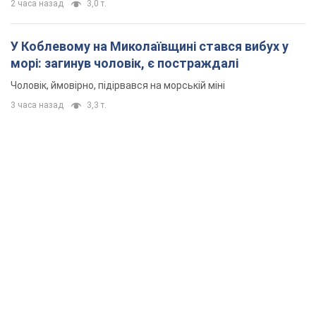
2 часа назад
3,0 т.
У Коблевому на Миколаївщині стався вибух у
морі: загинув чоловік, є постраждалі
Чоловік, ймовірно, підірвався на морській міні
3 часа назад
3,3 т.