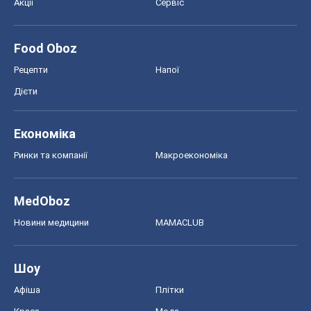
Акції
Сервіс
Food Oboz
Рецепти
Напої
Дієти
Економіка
Ринки та компанії
Макроекономіка
MedOboz
Новини медицини
MAMACLUB
Шоу
Афіша
Плітки