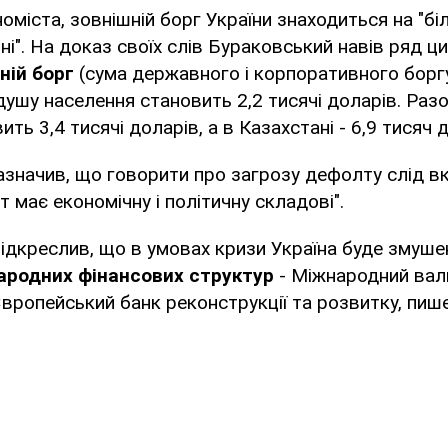
оміста, зовнішній борг України знаходиться на "б
ні". На доказ своїх слів Бураковський навів ряд ци
ній борг
(сума державного і корпоративного боргу
душу населення становить 2,2 тисячі доларів. Разом
ть 3,4 тисячі доларів, а в Казахстані - 6,9 тисяч 
значив, що говорити про загрозу дефолту слід в
 має економічну і політичну складові".
ідкреслив, що в умовах кризи Україна буде змуш
ародних фінансових структур
- Міжнародний вал
Європейський банк реконструкції та розвитку, пише