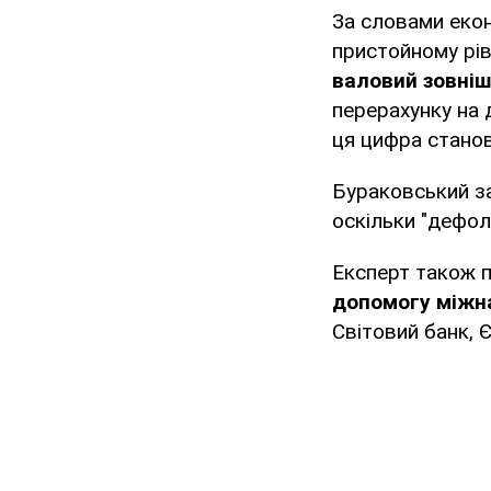
За словами екон
пристойному рів
валовий зовніш
перерахунку на 
ця цифра станови
Бураковський за
оскільки "дефолт
Експерт також п
допомогу міжн
Світовий банк, 