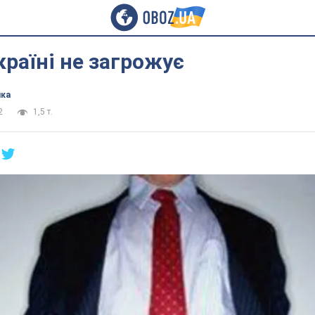
раїні не загрожує
ика
2
1,5 т.