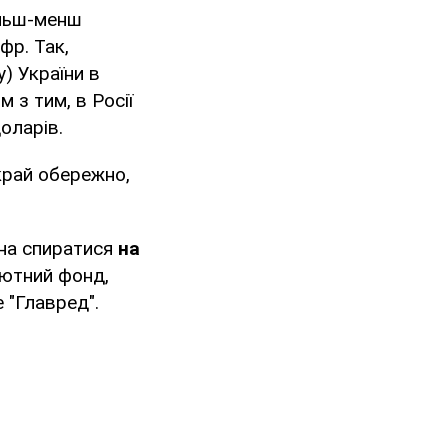
ільш-менш
фр. Так,
) України в
 з тим, в Росії
доларів.
край обережно,
ена спиратися
на
ютний фонд,
 "Главред".