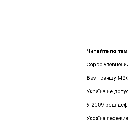
Читайте по темі
Сорос упевнений
Без траншу МВФ
Україна не допу
У 2009 році деф
Україна пережи