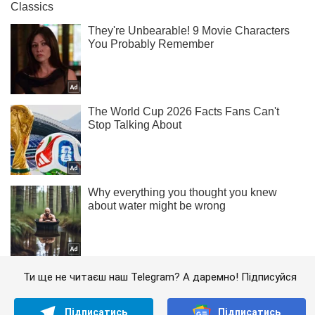
Ти ще не читаєш наш Telegram? А даремно! Підписуйся
Підписатись
Підписатись