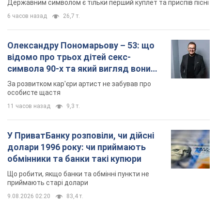
Державним символом є тільки перший куплет та приспів пісні
6 часов назад
26,7 т.
Олександру Пономарьову – 53: що
відомо про трьох дітей секс-
символа 90-х та який вигляд вони
мають
За розвитком кар'єри артист не забував про
особисте щастя
11 часов назад
9,3 т.
У ПриватБанку розповіли, чи дійсні
долари 1996 року: чи приймають
обмінники та банки такі купюри
Що робити, якщо банки та обмінні пункти не
приймають старі долари
9.08.2026 02:20
83,4 т.