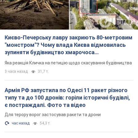
Києво-Печерську лавру закриють 80-метровим
"монстром"? Чому влада Києва відмовилась
зупиняти будівництво хмарочоса
"московського вірянина"
Яка реакція Кличка на петицію щодо скасування будівництва
3 часа назад
31,7 т.
Армія РФ запустила по Одесі 11 ракет різного
типу та до 100 дронів: горіли історичні будівлі,
є постраждалі. Фото та відео
Для терору ворог застосував ракети та дрони
час назад
54,3 т.