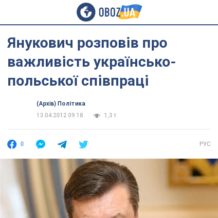
Янукович розповів про
важливість українсько-
польської співпраці
(Архів) Політика
13.04.2012 09:18
1,3 т.
0
РУС