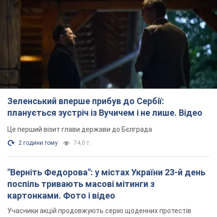
Зеленський вперше прибув до Сербії:
планується зустріч із Вучичем і не лише. Відео
Це перший візит глави держави до Бєлграда
2 години тому
74,0 т.
"Верніть Федорова": у містах України 23-й день
поспіль тривають масові мітинги з
картонками. Фото і відео
Учасники акцій продовжують серію щоденних протестів