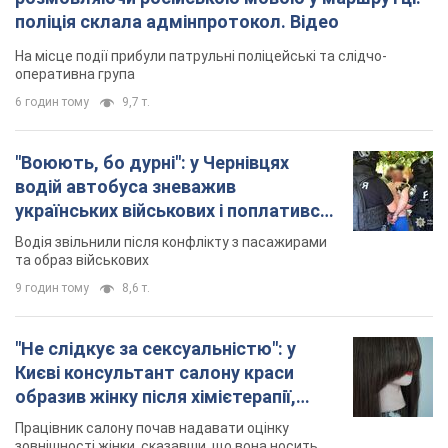
поліція склала адмінпротокол. Відео
На місце події прибули патрульні поліцейські та слідчо-
оперативна група
6 годин тому
9,7 т.
"Воюють, бо дурні": у Чернівцях
водій автобуса зневажив
українських військових і поплатився.
Відео
Водія звільнили після конфлікту з пасажирами
та образ військових
9 годин тому
8,6 т.
"Не слідкує за сексуальністю": у
Києві консультант салону краси
образив жінку після хімієтерапії,
розгорівся скандал. Фото
Працівник салону почав надавати оцінку
зовнішності жінки, сказавши, що вона носить