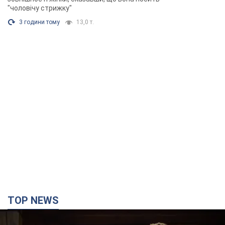
"чоловічу стрижку"
3 години тому
13,0 т.
TOP NEWS