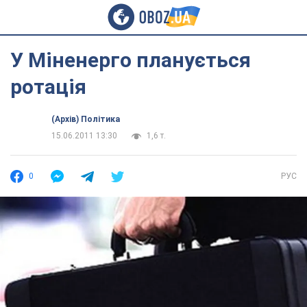
У Міненерго планується
ротація
(Архів) Політика
15.06.2011 13:30
1,6 т.
0
РУС