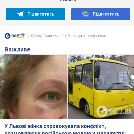
Підписатись
Підписатись
(Архів) Політика
У Міненерго планується...
Важливе
У Львові жінка спровокувала конфлікт,
розмовляючи російською мовою у маршрутці: