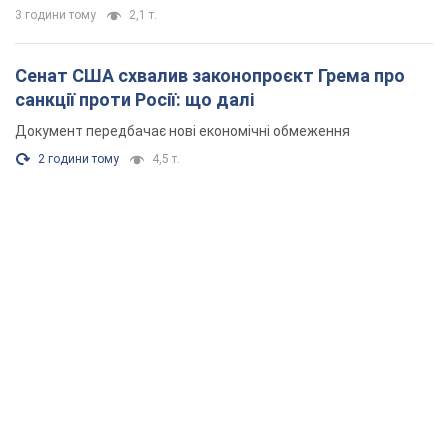
3 години тому
2,1 т.
Сенат США схвалив законопроєкт Грема про
санкції проти Росії: що далі
Документ передбачає нові економічні обмеження
2 години тому
4,5 т.