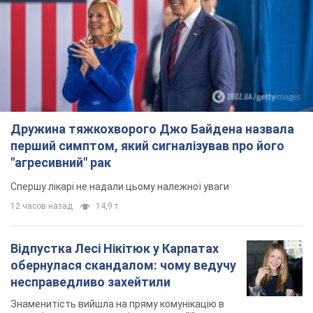
Дружина тяжкохворого Джо Байдена назвала
перший симптом, який сигналізував про його
"агресивний" рак
Спершу лікарі не надали цьому належної уваги
12 часов назад
14,9 т.
Відпустка Лесі Нікітюк у Карпатах
обернулася скандалом: чому ведучу
несправедливо захейтили
Знаменитість вийшла на пряму комунікацію в