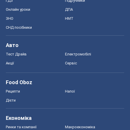
ГДЗ
Підручники
Онлайн уроки
ДПА
ЗНО
НМТ
СНД посібники
Авто
Тест Драйв
Електромобілі
Акції
Сервіс
Food Oboz
Рецепти
Напої
Дієти
Економіка
Ринки та компанії
Макроекономіка