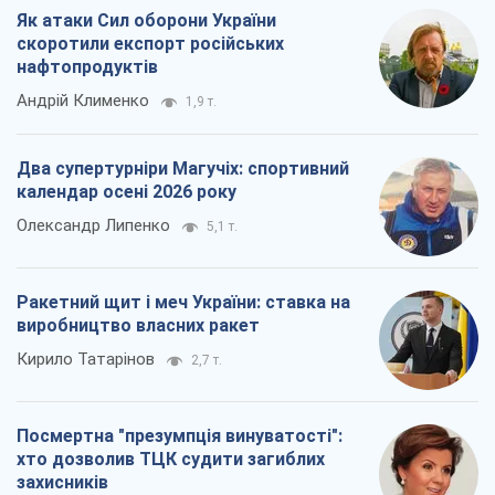
Як атаки Сил оборони України
скоротили експорт російських
нафтопродуктів
Андрій Клименко
1,9 т.
Два супертурніри Магучіх: спортивний
календар осені 2026 року
Олександр Липенко
5,1 т.
Ракетний щит і меч України: ставка на
виробництво власних ракет
Кирило Татарінов
2,7 т.
Посмертна "презумпція винуватості":
хто дозволив ТЦК судити загиблих
захисників