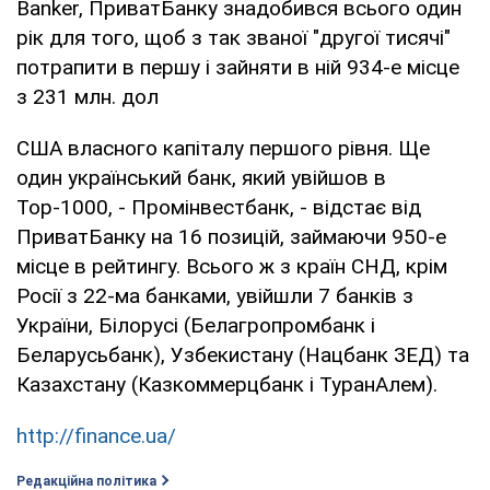
Banker, ПриватБанку знадобився всього один
рік для того, щоб з так званої "другої тисячі"
потрапити в першу і зайняти в ній 934-е місце
з 231 млн. дол
США власного капіталу першого рівня. Ще
один український банк, який увійшов в
Тор-1000, - Промінвестбанк, - відстає від
ПриватБанку на 16 позицій, займаючи 950-е
місце в рейтингу. Всього ж з країн СНД, крім
Росії з 22-ма банками, увійшли 7 банків з
України, Білорусі (Белагропромбанк і
Беларусьбанк), Узбекистану (Нацбанк ЗЕД) та
Казахстану (Казкоммерцбанк і ТуранАлем).
http://finance.ua/
Редакційна політика