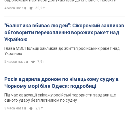
Європейські партнери долучаються до спільного проєкту
4 часа назад
50,2 т.
"Балістика вбиває людей": Сікорський закликав
обговорити перехоплення ворожих ракет над
Україною
Глава МЗС Польщі закликав до збиття російських ракет над
Україною
5 часов назад
7,9 т.
Росія вдарила дроном по німецькому судну в
Чорному морі біля Одеси: подробиці
Під час евакуації екіпажу російські терористи завдали ще
одного удару безпілотником по судну
3 часа назад
2,3 т.