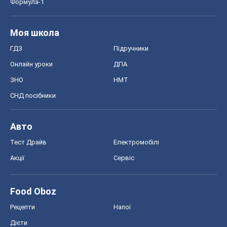
Авто
Тест Драйв
Електромобілі
Акції
Сервіс
Food Oboz
Рецепти
Напої
Дієти
Економіка
Ринки та компанії
Макроекономіка
MedOboz
Новини медицини
MAMACLUB