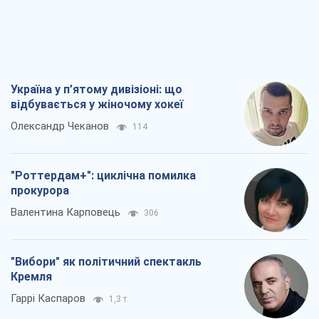
"Роттердам+": циклічна помилка
прокурора
Валентина Карповець
306
"Вибори" як політичний спектакль
Кремля
Гаррі Каспаров
1,3 т.
РФ, каже турецьке МЗС, завдасть по
Україні ядерного удару (а Київ мер
знищує й без цього)
Олександр Кірш
4,8 т.
Всі думки