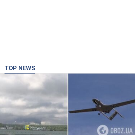
TOP NEWS
Дрони уразили НПЗ у Нижньокамську, сталась
пожежа: Генштаб розкрив деталі атаки. Фото і
відео
Місцеві активно публікували фото та відео
44 хвилини тому
9,3 т.