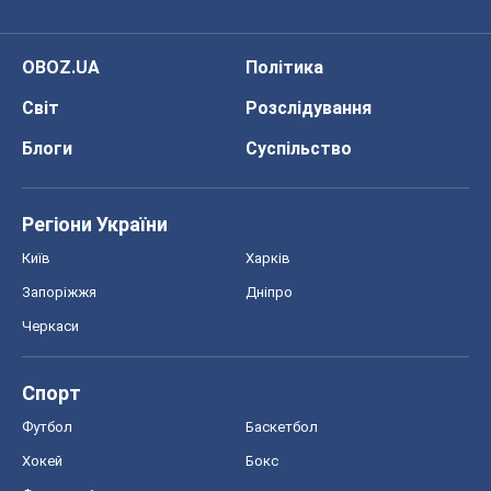
Регіони України
Київ
Харків
Запоріжжя
Дніпро
Черкаси
Спорт
Футбол
Баскетбол
Хокей
Бокс
Формула-1
Моя школа
ГДЗ
Підручники
Онлайн уроки
ДПА
ЗНО
НМТ
СНД посібники