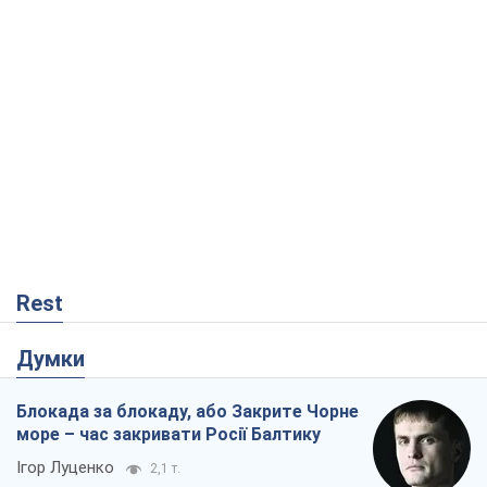
Rest
Думки
Блокада за блокаду, або Закрите Чорне
море – час закривати Росії Балтику
Ігор Луценко
2,1 т.
Прихована мобілізація і провокації
проти Польщі та країн Балтії: що стоїть
за новими планами Кремля
Вадим Денисенко
2,9 т.
Від Patriot до стратегії перемоги: що