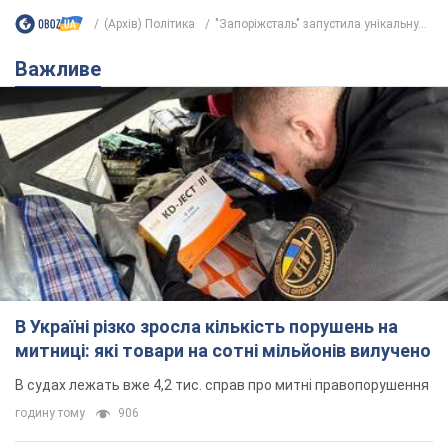
В Україні різко зросла кількість порушень на
митниці: які товари на сотні мільйонів вилучено
В судах лежать вже 4,2 тис. справ про митні правопорушення
годину тому
906
Ціни на популярний продукт в Україні
обвалилися на 27% за тиждень:
скільки коштує кілограм
Надлишок продукції продовжує тиснути на її
вартість
3 години тому
12,3 т.