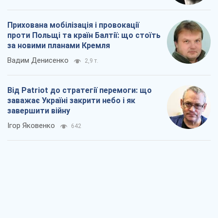
заважає Україні закрити небо і як
завершити війну
Ігор Яковенко
642
Україна у п’ятому дивізіоні: що
відбувається у жіночому хокеї
Олександр Чеканов
114