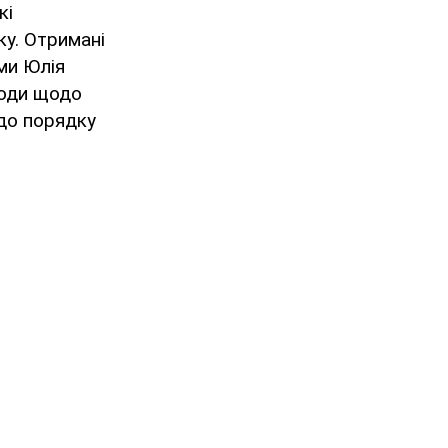
кі
ку. Отримані
еми Юлія
ходи щодо
 до порядку