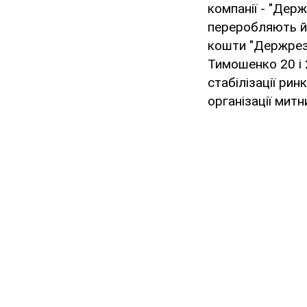
компанії - "Дер
переробляють йо
кошти "Держрезе
Тимошенко 20 і 
стабілізації ри
організації митни