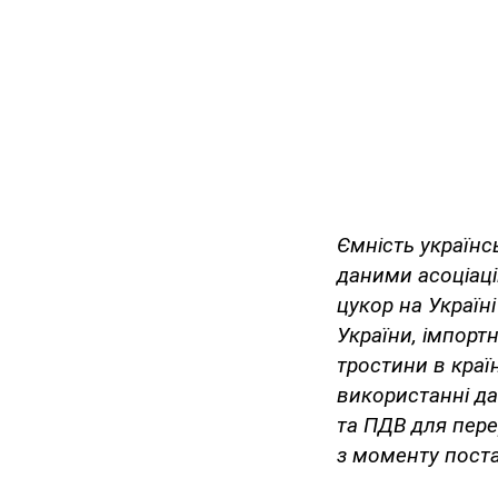
Ємність українсь
даними асоціаці
цукор на Україн
України, імпорт
тростини в краї
використанні д
та ПДВ для пере
з моменту поста