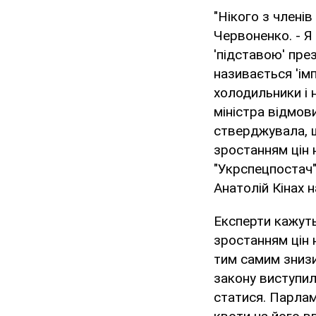
"Нікого з члені
Червоненко. - Я
'підставою' пре
називається 'ім
холодильники і 
міністра відмов
стверджувала, щ
зростанням цін 
"Укрспецпостач"
Анатолій Кінах 
Експерти кажуть
зростанням цін 
тим самим знизи
закону виступил
статися. Парлам