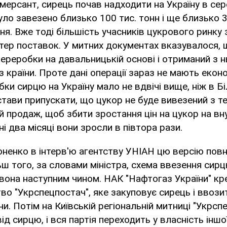
мерсант, сирець почав надходити на Україну в се
уло завезено близько 100 тис. тонн і ще близько 3
я. Вже тоді більшість учасників цукрового ринку 
тер поставок. У митних документах вказувалося, 
ереробки на давальницькій основі і отриманий з н
з країни. Проте дані операції зараз не мають еконо
ки сирцю на Україну мало не вдвічі вище, ніж в Біло
тави припускати, що цукор не буде вивезений з тер
ий продаж, щоб збити зростання цін на цукор на в
ні два місяці вони зросли в півтора рази.
ненко в інтерв'ю агентству УНІАН цю версію пов
ьш того, за словами міністра, схема ввезення сир
 вона наступним чином. НАК "Нафтогаз України" кр
о "Укрспецпостач", яке закуповує сирець і ввози
ни. Потім на Київській регіональній митниці "Укрсп
ід сирцю, і вся партія переходить у власність інш