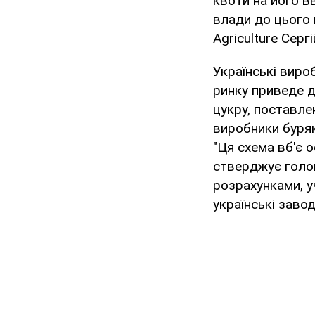
квоти на його вв
влади до цього 
Agriculture Серг
Українські виро
ринку приведе д
цукру, поставлен
виробники буряк
"Ця схема вб'є о
стверджує голов
розрахунками, у
українські заво