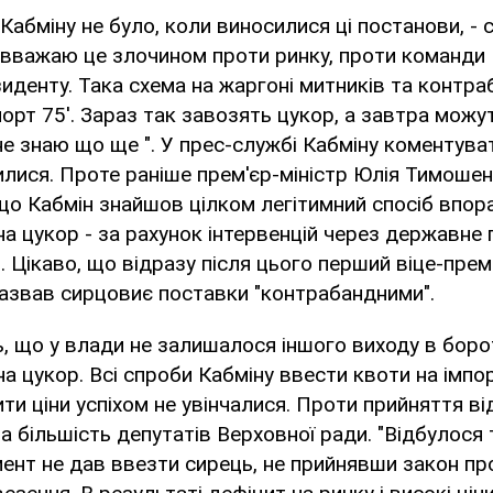
в Кабміну не було, коли виносилися ці постанови, -
 вважаю це злочином проти ринку, проти команди 
зиденту. Така схема на жаргоні митників та контра
порт 75'. Зараз так завозять цукор, а завтра можу
не знаю що ще ". У прес-службі Кабміну коментува
илися. Проте раніше прем'єр-міністр Юлія Тимоше
о Кабмін знайшов цілком легітимний спосіб впора
на цукор - за рахунок інтервенцій через державне
. Цікаво, що відразу після цього перший віце-прем
назвав сирцовиє поставки "контрабандними".
, що у влади не залишалося іншого виходу в борот
на цукор. Всі спроби Кабміну ввести квоти на імпо
ти ціни успіхом не увінчалися. Проти прийняття в
а більшість депутатів Верховної ради. "Відбулося 
ент не дав ввезти сирець, не прийнявши закон пр