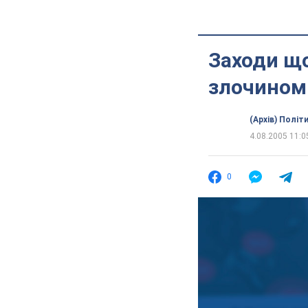
Заходи що
злочином
(Архів) Політ
4.08.2005 11:0
0