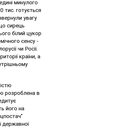
редині минулого
0 тис. готується
звернули увагу
що сирець
ього білий цукор
мічного сенсу -
русії чи Росії.
иторії країни, а
нутрішньому
ністю
цю розроблена в
едитує
ть його на
ецпостач"
ої державної