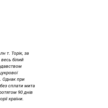
н т. Торік, за
 весь білий
нодавством
цукрової
. Однак при
без сплати мита
ротягом 90 днів
рії країни.