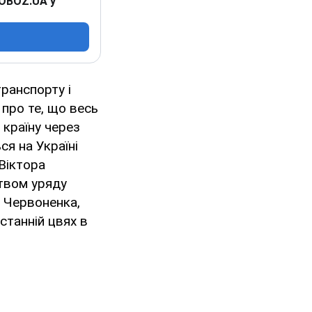
 OBOZ.UA у
транспорту і
про те, що весь
 країну через
я на Україні
 Віктора
твом уряду
а Червоненка,
станній цвях в