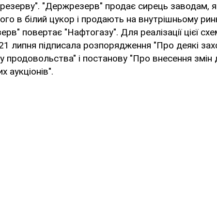
жрезерву". "Держрезерв" продає сирець заводам, я
го в білий цукор і продають на внутрішньому рин
рв" повертає "Нафтогазу". Для реалізації цієї сх
21 липня підписала розпорядження "Про деякі за
нку продовольства" і постанову "Про внесення змін
х аукціонів".