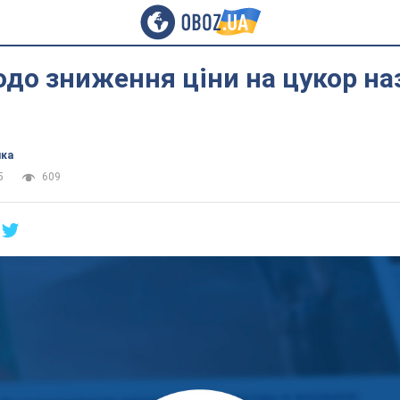
до зниження ціни на цукор на
ика
5
609