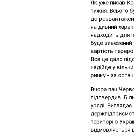
Як уже писав Ко
тижня. Всього б
до розвантаженн
на дивний харак
надходить для п
буде вивезений 
вартість перероб
Все це дало підс
надійде у вільн
ринку - за остан
Вчора пан Черво
підтвердив. Біл
уряді. Виглядає
держпідприємств
територію Украї
відмовляється в