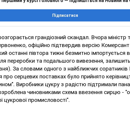
 першими у курсі головного — підпишіться на Новини на
Підписатися
 розгорається грандіозний скандал. Вчора міністр 
ервоненко, офіційно підтвердив версію Комерсант 
кий останні півтора тижні безмитно імпортується в
ля переробки та подальшого вивезення, залишитьс
ервня). За словами одного з найближчих соратників
я про серцевих поставках було прийнято керівниц
чином". Виробники цукру з радістю підтримали пан
зроблена чиновниками схема ввезення сирцю - "о
ої цукрової промисловості".