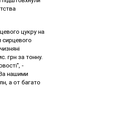
ни підштовхнули
нтства
рцевого цукру на
и сирцевого
тчизняні
. грн за тонну.
вості", -
 За нашими
н, а от багато