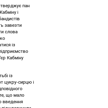
 стверджує пан
Кабміну і
бандистів
ть завезти
ти слова
нко
тися із
 підприємство
'єр Кабміну
ьбі із
рт цукру-сирцю і
ідповідного
те, що мало
о введення