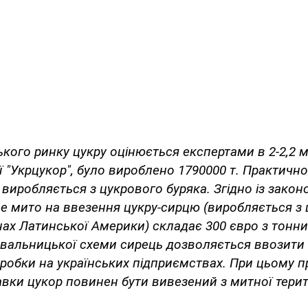
кого ринку цукру оцінюється експертами в 2-2,2 мл
ї "Укрцукор", було вироблено 1790000 т. Практично
і виробляється з цукрового буряка. Згідно із зако
не мито на ввезення цукру-сирцю (виробляється з 
нах Латинської Америки) складає 300 євро з тонни
авальницької схеми сирець дозволяється ввозити 
робки на українських підприємствах. При цьому п
вки цукор повинен бути вивезений з митної терито