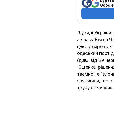
Будьте
Google
В уряді України
зв'язку Євген Ч
цукор-сирець, я
одеський порт д
(див. 'від 29 ч
Ющенка, рішенн
таємно і є "зло
заявивши, що ро
труну вітчизнян