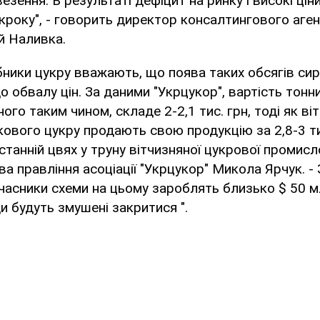
езення. В результаті дефіцит на ринку і високі ці
кроку", - говорить директор консалтингового аге
ій Наливка.
бники цукру вважають, що поява таких обсягів си
о обвалу цін. За даними "Укрцукор", вартість тонн
ого таким чином, складе 2-2,1 тис. грн, тоді як ві
ового цукру продають свою продукцію за 2,8-3 тис
станній цвях у труну вітчизняної цукрової промисло
а правління асоціації "Укрцукор" Микола Ярчук. -
часники схеми на цьому зароблять близько $ 50 мл
ди будуть змушені закритися ".