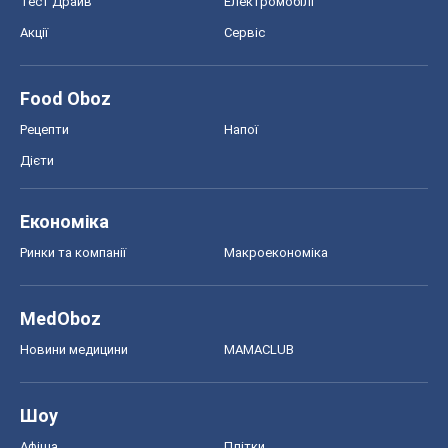
Тест Драйв
Електромобілі
Акції
Сервіс
Food Oboz
Рецепти
Напої
Дієти
Економіка
Ринки та компанії
Макроекономіка
MedOboz
Новини медицини
MAMACLUB
Шоу
Афіша
Плітки