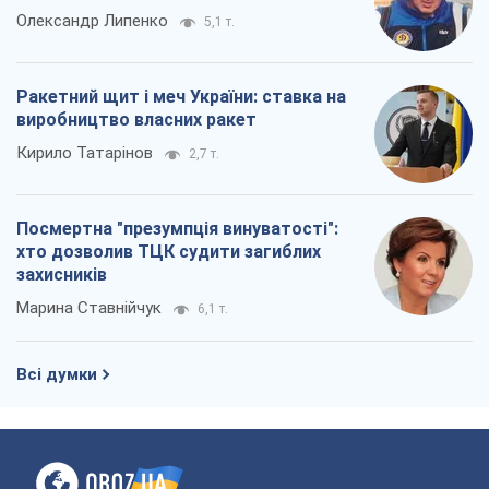
Олександр Липенко
5,1 т.
Ракетний щит і меч України: ставка на
виробництво власних ракет
Кирило Татарінов
2,7 т.
Посмертна "презумпція винуватості":
хто дозволив ТЦК судити загиблих
захисників
Марина Ставнійчук
6,1 т.
Всі думки