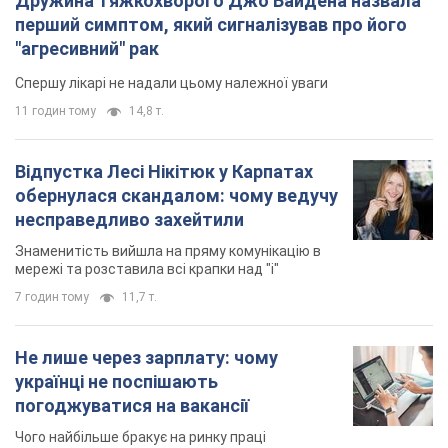
Дружина тяжкохворого Джо Байдена назвала
перший симптом, який сигналізував про його
"агресивний" рак
Спершу лікарі не надали цьому належної уваги
11 годин тому
14,8 т.
Відпустка Лесі Нікітюк у Карпатах
обернулася скандалом: чому ведучу
несправедливо захейтили
Знаменитість вийшла на пряму комунікацію в
мережі та розставила всі крапки над "і"
7 годин тому
11,7 т.
Не лише через зарплату: чому
українці не поспішають
погоджуватися на вакансії
Чого найбільше бракує на ринку праці