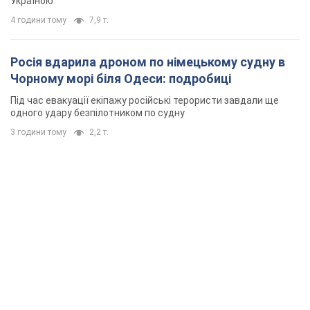
Україною
4 години тому
7,9 т.
Росія вдарила дроном по німецькому судну в
Чорному морі біля Одеси: подробиці
Під час евакуації екіпажу російські терористи завдали ще
одного удару безпілотником по судну
3 години тому
2,2 т.