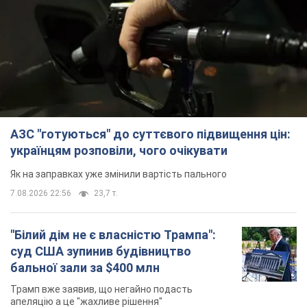
АЗС "готуються" до суттєвого підвищення цін:
українцям розповіли, чого очікувати
Як на заправках уже змінили вартість пального
7.08.2026 22:56
23,7 т.
"Білий дім не є власністю Трампа":
суд США зупинив будівництво
бальної зали за $400 млн
Трамп вже заявив, що негайно подасть
апеляцію а це "жахливе рішення"