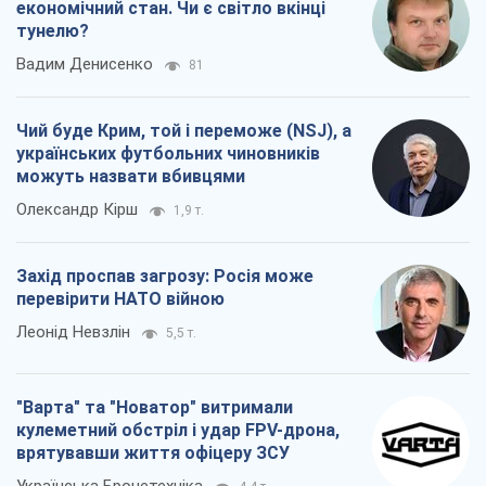
економічний стан. Чи є світло вкінці
тунелю?
Вадим Денисенко
81
Чий буде Крим, той і переможе (NSJ), а
українських футбольних чиновників
можуть назвати вбивцями
Олександр Кірш
1,9 т.
Захід проспав загрозу: Росія може
перевірити НАТО війною
Леонід Невзлін
5,5 т.
"Варта" та "Новатор" витримали
кулеметний обстріл і удар FPV-дрона,
врятувавши життя офіцеру ЗСУ