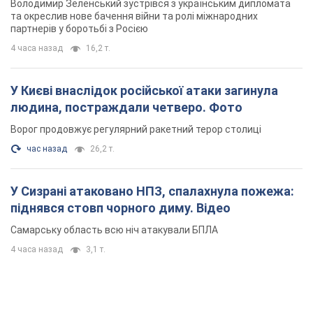
Володимир Зеленський зустрівся з українським дипломата
та окреслив нове бачення війни та ролі міжнародних
партнерів у боротьбі з Росією
4 часа назад
16,2 т.
У Києві внаслідок російської атаки загинула
людина, постраждали четверо. Фото
Ворог продовжує регулярний ракетний терор столиці
час назад
26,2 т.
У Сизрані атаковано НПЗ, спалахнула пожежа:
піднявся стовп чорного диму. Відео
Самарську область всю ніч атакували БПЛА
4 часа назад
3,1 т.