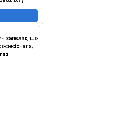
 OBOZ.UA у
ич заявляє, що
рофесіонала,
газ
.