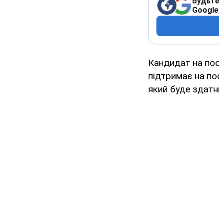
Будьте
Google
Кандидат на пос
підтримає на по
який буде здат