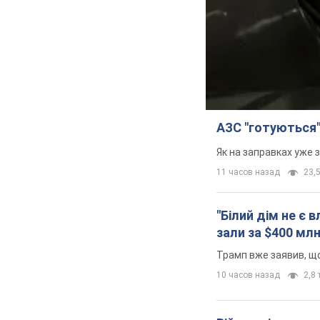
АЗС "готуються"
Як на заправках уже 
11 часов назад
23,5
"Білий дім не є
зали за $400 мл
Трамп вже заявив, що
10 часов назад
2,8 