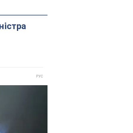
ністра
РУС