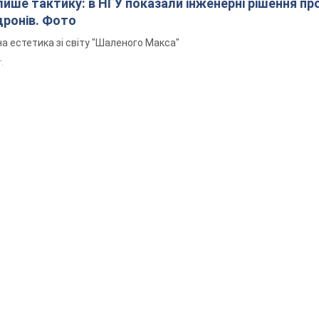
 лише тактику: в НГУ показали інженерні рішення пр
дронів. Фото
а естетика зі світу "Шаленого Макса"
т.