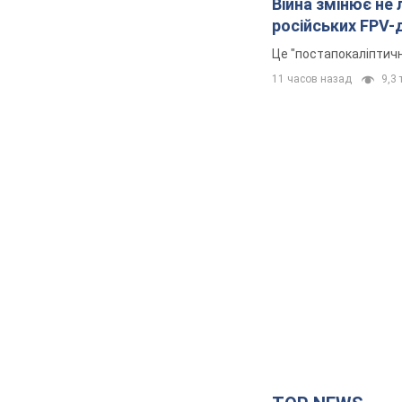
Війна змінює не
російських FPV-
Це "постапокаліптичн
11 часов назад
9,3 