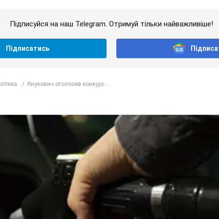
Підписуйся на наш Telegram. Отримуй тільки найважливіше!
Підписатись
Підписа
олітика
Янукович оголосив конкурс...