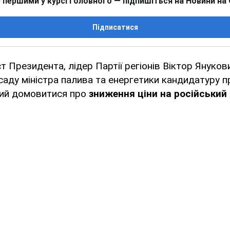
 першими у курсі головного — підпишіться на Новини на
Підписатися
т Президента, лідер Партії регіонів Віктор Януков
саду міністра палива та енергетики кандидатуру п
ний домовитися про
зниження ціни на російський 