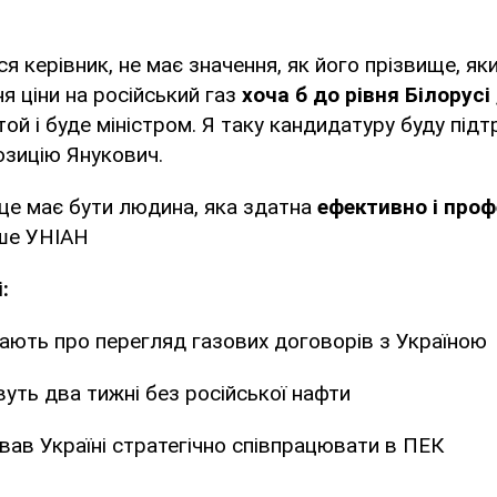
я керівник, не має значення, як його прізвище, як
я ціни на російський газ
хоча б до рівня Білорусі
ой і буде міністром. Я таку кандидатуру буду підтр
озицію Янукович.
 це має бути людина, яка здатна
ефективно і проф
ше УНІАН
:
ають про перегляд газових договорів з Україною
уть два тижні без російської нафти
вав Україні стратегічно співпрацювати в ПЕК