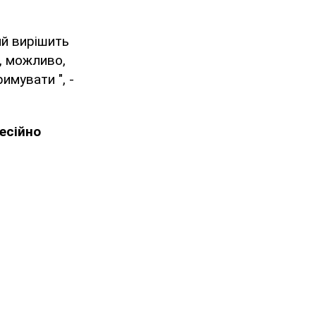
ий вирішить
, можливо,
имувати ", -
есійно