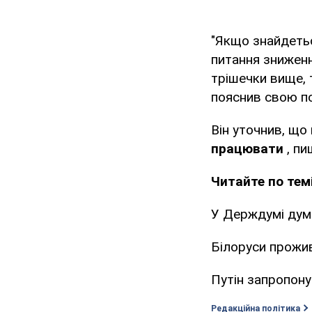
"Якщо знайдетьс
питання зниженн
трішечки вище, т
пояснив свою п
Він уточнив, що
працювати
, пи
Читайте по темі
У Держдумі дум
Білоруси прожив
Путін запропону
Редакційна політика