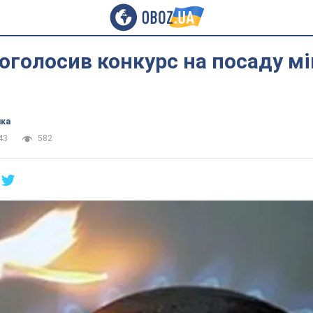
оголосив конкурс на посаду мі
ика
43
582