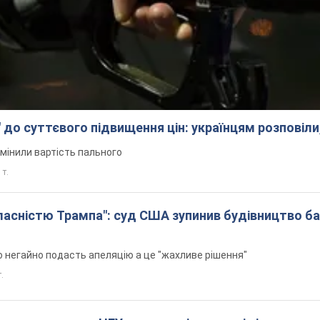
 до суттєвого підвищення цін: українцям розповіли
змінили вартість пального
 т.
 власністю Трампа": суд США зупинив будівництво б
н
 негайно подасть апеляцію а це "жахливе рішення"
т.