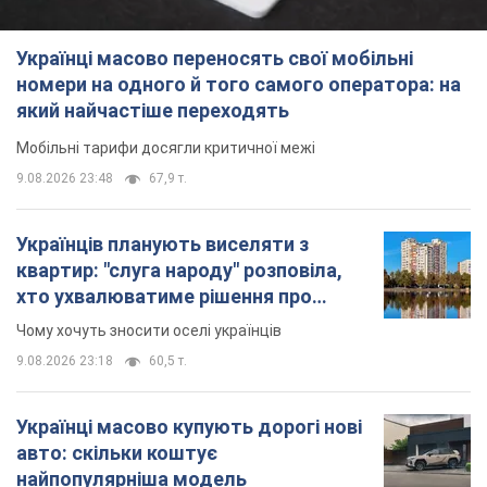
Українці масово переносять свої мобільні
номери на одного й того самого оператора: на
який найчастіше переходять
Мобільні тарифи досягли критичної межі
9.08.2026 23:48
67,9 т.
Українців планують виселяти з
квартир: "слуга народу" розповіла,
хто ухвалюватиме рішення про
знесення будинків
Чому хочуть зносити оселі українців
9.08.2026 23:18
60,5 т.
Українці масово купують дорогі нові
авто: скільки коштує
найпопулярніша модель