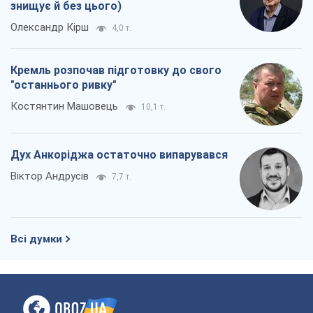
знищує й без цього)
Олександр Кірш
4,0 т.
Кремль розпочав підготовку до свого
"останнього ривку"
Костянтин Машовець
10,1 т.
Дух Анкоріджа остаточно випарувався
Віктор Андрусів
7,7 т.
Всі думки