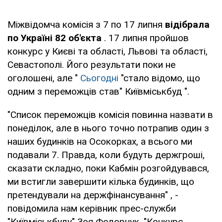
Міжвідомча комісія з 7 по 17 липня
відібрала
по Україні 82 об'єкта
. 17 липня пройшов
конкурс у Києві та області, Львові та області,
Севастополі. Його результати поки не
оголошені, але "
Сьогодні
"стало відомо, що
одним з переможців став" Київміськбуд ".
"Список переможців комісія повинна назвати в
понеділок, але в нього точно потрапив один з
наших будинків на Осокорках, а всього ми
подавали 7. Правда, коли будуть держгроші,
сказати складно, поки Кабмін розгойдувався,
ми встигли завершити кілька будинків, що
претендували на держфінансування" , -
повідомила нам керівник прес-служби
"Київміськбуду" Зоя Федорчук. "Конкурс