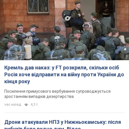
Кремль дав наказ: у FT розкрили, скільки осіб
Росія хоче відправити на війну проти України до
кінця року
Посилення примусового вербування супроводжується
зростанням випадків дезертирства
час назад
4,3 т.
Дрони атакували НПЗ у Нижньокамську: після
вибухів було видно дим. Відео