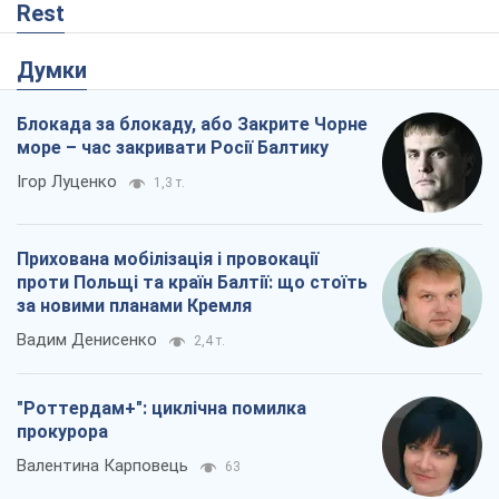
Rest
Думки
Блокада за блокаду, або Закрите Чорне
море – час закривати Росії Балтику
Ігор Луценко
1,3 т.
Прихована мобілізація і провокації
проти Польщі та країн Балтії: що стоїть
за новими планами Кремля
Вадим Денисенко
2,4 т.
"Роттердам+": циклічна помилка
прокурора
Валентина Карповець
63