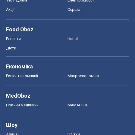
Тест Драйв
Електромобілі
Акції
Сервіс
Food Oboz
Рецепти
Напої
Дієти
Економіка
Ринки та компанії
Макроекономіка
MedOboz
Новини медицини
MAMACLUB
Шоу
Афіша
Плітки