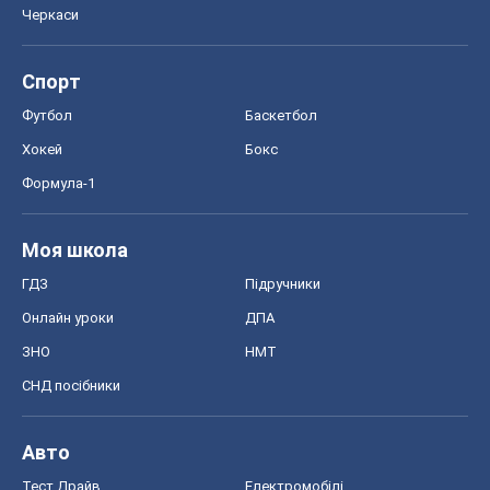
Черкаси
Спорт
Футбол
Баскетбол
Хокей
Бокс
Формула-1
Моя школа
ГДЗ
Підручники
Онлайн уроки
ДПА
ЗНО
НМТ
СНД посібники
Авто
Тест Драйв
Електромобілі