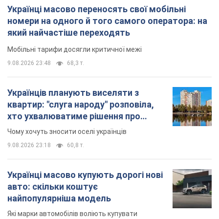
Українці масово переносять свої мобільні
номери на одного й того самого оператора: на
який найчастіше переходять
Мобільні тарифи досягли критичної межі
9.08.2026 23:48
68,3 т.
Українців планують виселяти з
квартир: "слуга народу" розповіла,
хто ухвалюватиме рішення про
знесення будинків
Чому хочуть зносити оселі українців
9.08.2026 23:18
60,8 т.
Українці масово купують дорогі нові
авто: скільки коштує
найпопулярніша модель
Які марки автомобілів воліють купувати