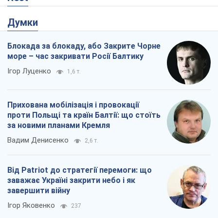
Думки
Блокада за блокаду, або Закрите Чорне
море – час закривати Росії Балтику
Ігор Луценко
1,6 т.
Прихована мобілізація і провокації
проти Польщі та країн Балтії: що стоїть
за новими планами Кремля
Вадим Денисенко
2,6 т.
Від Patriot до стратегії перемоги: що
заважає Україні закрити небо і як
завершити війну
Ігор Яковенко
237