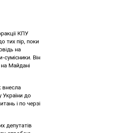
фракції КПУ
 тих пір, поки
овідь на
-сумісники. Він
 на Майдані
к внесла
у України до
тань і по черзі
их депутатів