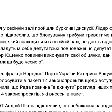
 у сесійній залі пройшли бурхливі дискусії. Лідер 
 підкреслив, що блокування трибуни триватиме до
и, який знаходиться в сесійній залі, не дасть відп
кладуть із себе депутатські повноваження депутати
ор Ющенко повинен виконувати свої обіцянки, дані
"влада буде чесною".
лен фракції Народної Партії України Катерина Ващу
олосувати в пакеті 14 законопроектів щодо вступ
чила, що Рада повинна "відкинути" розгляд інших пи
4 законопроектів, які внесені в пакет.
Т Андрій Шкіль підкреслив, що небажання народн