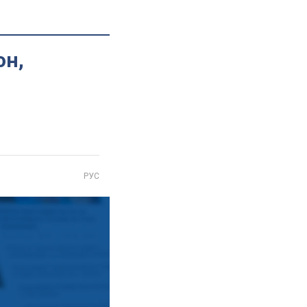
он,
РУС