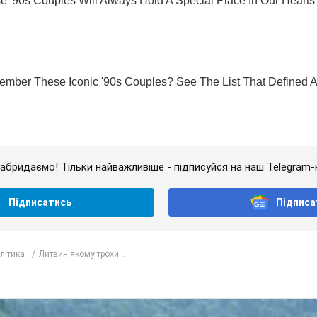
абридаємо! Тільки найважливіше - підписуйся на наш Telegram-
Підписатись
Підписа
олітика
Литвин якому трохи...