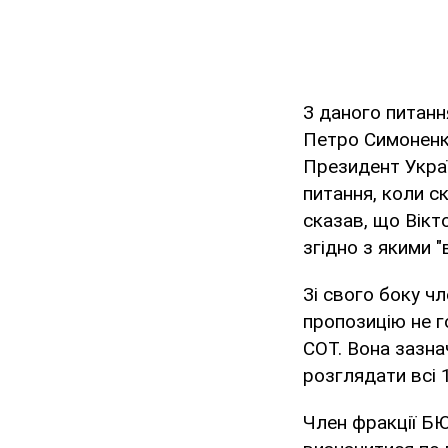
З даного питання
Петро Симоненко
Президент Україн
питання, коли с
сказав, що Вікт
згідно з якими 
Зі свого боку ч
пропозицію не г
СОТ. Вона зазна
розглядати всі 1
Член фракції БЮ