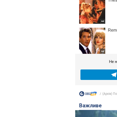
Не н
(Архів) П
Важливе