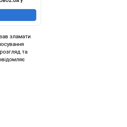
 OBOZ.UA у
ував зламати
лосування
 розгляд та
повідомляє