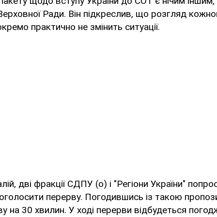
пакету щодо вступу України до СОТ є нічим іншим
Верховної Ради. Він підкреслив, що розгляд кожно
кремо практично не змінить ситуації.
лій, дві фракції СДПУ (о) і "Регіони України" попр
оголосити перерву. Погодившись із такою пропоз
у на 30 хвилин. У ході перерви відбудеться пого