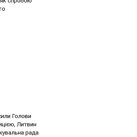
, як спробою
го
осили Голови
ицією, Литвин
джувальна рада