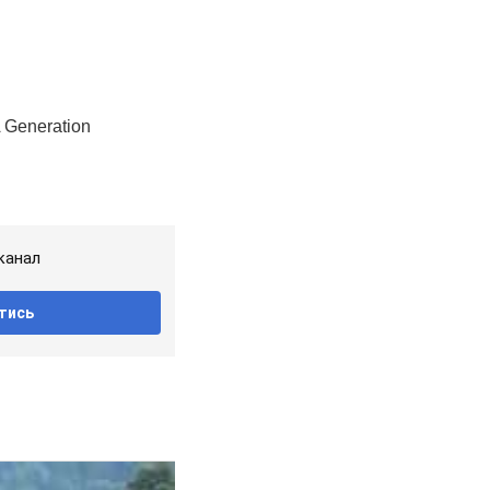
канал
тись