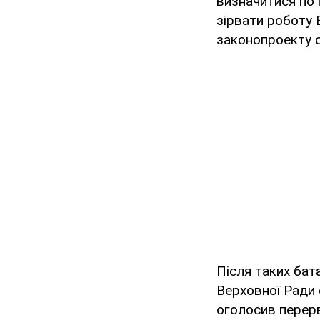
визначитися по 
зірвати роботу 
законопроекту о
Після таких бата
Верховної Ради 
оголосив перерв