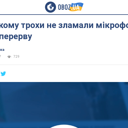
кому трохи не зламали мікроф
перерву
ика
7
729