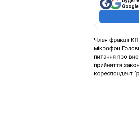
Будьте
Google
Член фракції К
мікрофон Голови
питання про вне
прийняття закон
кореспондент "p