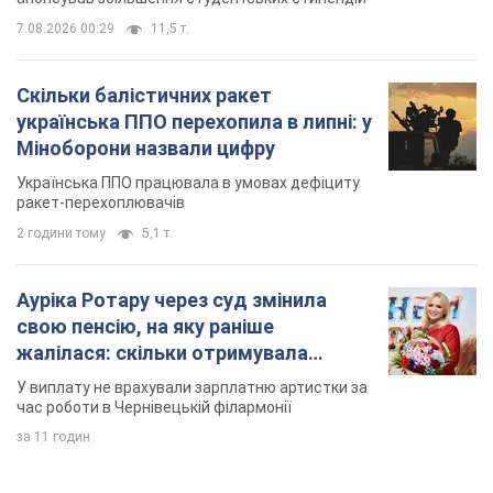
7.08.2026 00:29
11,5 т.
Скільки балістичних ракет
українська ППО перехопила в липні: у
Міноборони назвали цифру
Українська ППО працювала в умовах дефіциту
ракет-перехоплювачів
2 години тому
5,1 т.
Ауріка Ротару через суд змінила
свою пенсію, на яку раніше
жалілася: скільки отримувала
співачка
У виплату не врахували зарплатню артистки за
час роботи в Чернівецькій філармонії
за 11 годин