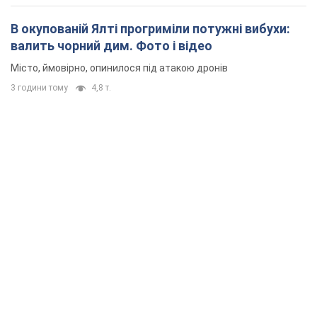
В окупованій Ялті прогриміли потужні вибухи:
валить чорний дим. Фото і відео
Місто, ймовірно, опинилося під атакою дронів
3 години тому
4,8 т.