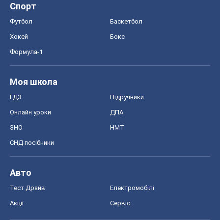
Спорт
Футбол
Баскетбол
Хокей
Бокс
Формула-1
Моя школа
ГДЗ
Підручники
Онлайн уроки
ДПА
ЗНО
НМТ
СНД посібники
Авто
Тест Драйв
Електромобілі
Акції
Сервіс