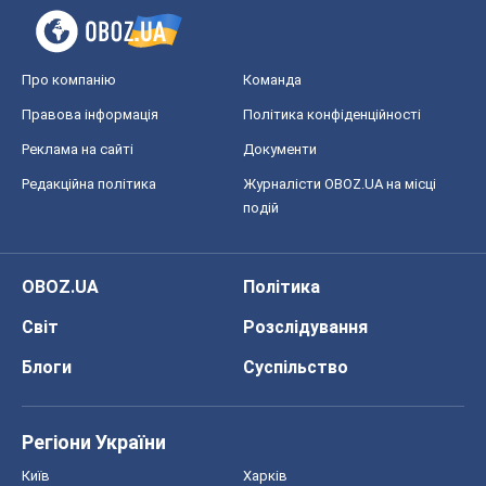
Регіони України
Київ
Харків
Запоріжжя
Дніпро
Черкаси
Спорт
Футбол
Баскетбол
Хокей
Бокс
Формула-1
Моя школа
ГДЗ
Підручники
Онлайн уроки
ДПА