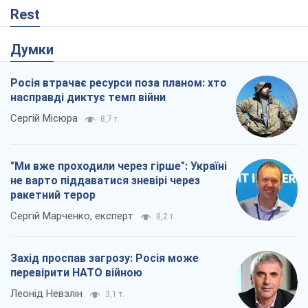
Захід проспав загрозу: Росія може
перевірити НАТО війною
Леонід Невзлін
3,1 т.
"Варта" та "Новатор" витримали
кулеметний обстріл і удар FPV-дрона,