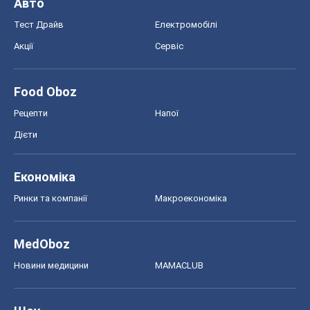
MedOboz
Новини медицини
MAMACLUB
Шоу
Афіша
Плітки
Краса
Мода
Жіночий журнал