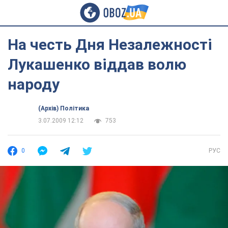
На честь Дня Незалежності
Лукашенко віддав волю
народу
(Архів) Політика
3.07.2009 12:12
753
0
РУС