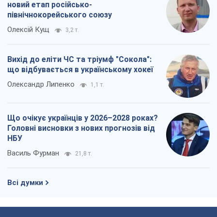
Всі думки
Про компанію
Команда
Правова інформація
Політика конфіденційності
Реклама на сайті
Документи
Редакційна політика
Журналісти OBOZ.UA на місці
подій
OBOZ.UA
Політика
Світ
Розслідування
Блоги
Суспільство