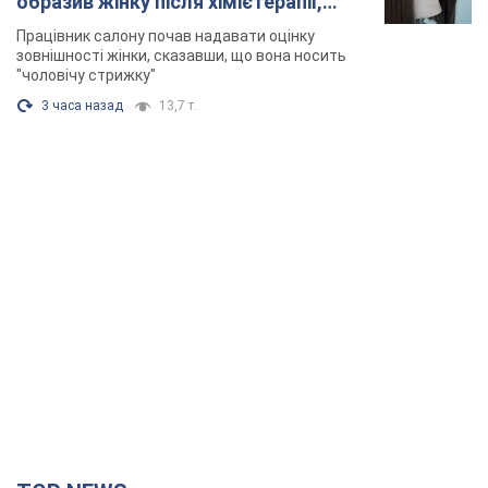
TOP NEWS
Зеленський вперше прибув до Сербії:
планується зустріч із Вучичем і не лише. Відео
Це перший візит глави держави до Бєлграда