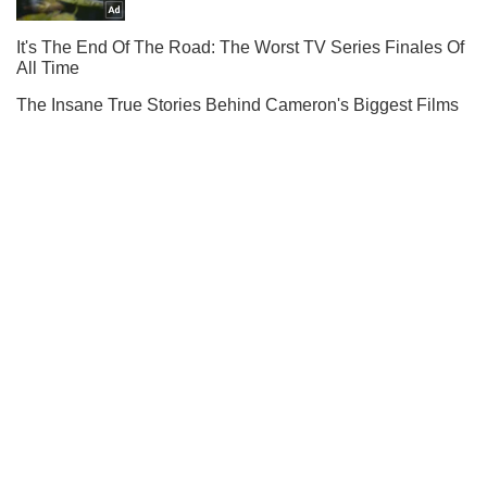
Підписуйся на наш Telegram. Отримуй тільки
найважливіше!
Підписатись
Підписатись
(Архів) Політика
На честь Дня...
Важливе