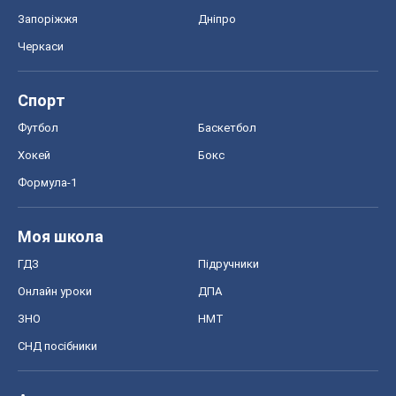
ЗНО
НМТ
СНД посібники
Авто
Тест Драйв
Електромобілі
Акції
Сервіс
Food Oboz
Рецепти
Напої
Дієти
Економіка
Ринки та компанії
Макроекономіка