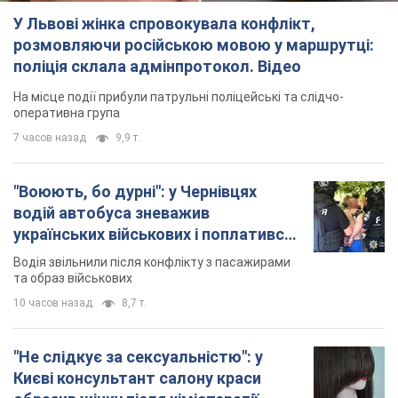
10 часов назад
8,7 т.
"Не слідкує за сексуальністю": у
Києві консультант салону краси
образив жінку після хімієтерапії,
розгорівся скандал. Фото
Працівник салону почав надавати оцінку
зовнішності жінки, сказавши, що вона носить
"чоловічу стрижку"
3 часа назад
13,7 т.