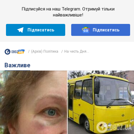
У Львові жінка спровокувала конфлікт,
розмовляючи російською мовою у маршрутці:
поліція склала адмінпротокол. Відео
На місце події прибули патрульні поліцейські та слідчо-
оперативна група
7 часов назад
9,9 т.
"Воюють, бо дурні": у Чернівцях
водій автобуса зневажив
українських військових і поплатився.
Відео
Водія звільнили після конфлікту з пасажирами
та образ військових