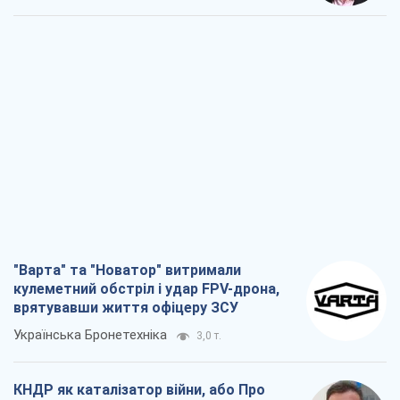
врятувавши життя офіцеру ЗСУ
Українська Бронетехніка
3,0 т.
КНДР як каталізатор війни, або Про
новий етап російсько-
північнокорейського союзу
Олексій Кущ
3,2 т.
Вихід до еліти ЧС та тріумф "Сокола":
що відбувається в українському хокеї
Олександр Липенко
1,1 т.
Що очікує українців у 2026–2028 роках?
Головні висновки з нових прогнозів від
НБУ
Василь Фурман
21,8 т.