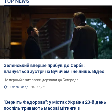
3 часа назад
77,2 т.
"Верніть Федорова": у містах України 23-й день
поспіль тривають масові мітинги з
картонками. Фото і відео
Учасники акцій продовжують серію щоденних протестів
3 часа назад
2,2 т.
Сенат США схвалив законопроєкт Грема про
санкції проти Росії: що далі
Документ передбачає нові економічні обмеження
3 часа назад
4,6 т.