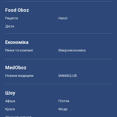
Food Oboz
Рецепти
Напої
Дієти
Економіка
Ринки та компанії
Макроекономіка
MedOboz
Новини медицини
MAMACLUB
Шоу
Афіша
Плітки
Краса
Мода