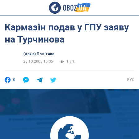
Кармазін подав у ГПУ заяву
на Турчинова
(Архів) Політика
26.10.2005 15:05
1,3 т.
0
РУС