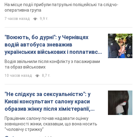
На місце події прибули патрульні поліцейські та слідчо-
оперативна група
7 часов назад
9,9 т.
"Воюють, бо дурні": у Чернівцях
водій автобуса зневажив
українських військових і поплатився.
Відео
Водія звільнили після конфлікту з пасажирами
та образ військових
10 часов назад
8,7 т.
"Не слідкує за сексуальністю": у
Києві консультант салону краси
образив жінку після хімієтерапії,
розгорівся скандал. Фото
Працівник салону почав надавати оцінку
зовнішності жінки, сказавши, що вона носить
"чоловічу стрижку"