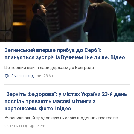
Зеленський вперше прибув до Сербії:
планується зустріч із Вучичем і не лише. Відео
Це перший візит глави держави до Бєлграда
3 часа назад
78,6 т.
"Верніть Федорова": у містах України 23-й день
поспіль тривають масові мітинги з
картонками. Фото і відео
Учасники акцій продовжують серію щоденних протестів
3 часа назад
2,2 т.