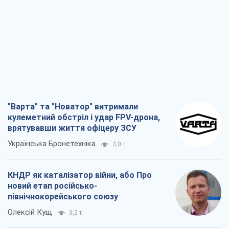
"Варта" та "Новатор" витримали
кулеметний обстріл і удар FPV-дрона,
врятувавши життя офіцеру ЗСУ
Українська Бронетехніка
3,0 т.
КНДР як каталізатор війни, або Про
новий етап російсько-
північнокорейського союзу
Олексій Кущ
3,2 т.