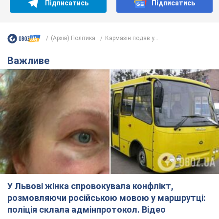
Підписатись
Підписатись
(Архів) Політика
Кармазін подав у...
Важливе
У Львові жінка спровокувала конфлікт,
розмовляючи російською мовою у маршрутці:
поліція склала адмінпротокол. Відео