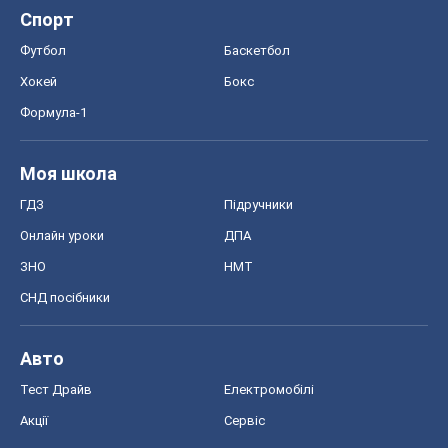
Спорт
Футбол
Баскетбол
Хокей
Бокс
Формула-1
Моя школа
ГДЗ
Підручники
Онлайн уроки
ДПА
ЗНО
НМТ
СНД посібники
Авто
Тест Драйв
Електромобілі
Акції
Сервіс