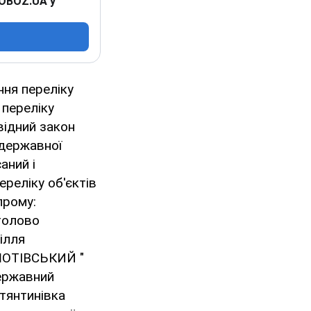
 OBOZ.UA у
ння переліку
 переліку
відний закон
 державної
аний і
реліку об'єктів
прому:
толово
ілля
 ШОТІВСЬКИЙ "
державний
стянтинівка