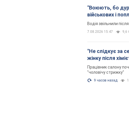
"Воюють, бо дурн
військових і поп
Водія звільнили післ
7.08.2026 15:47
9,6 
"Не слідкує за с
жінку після хімі
Працівник салону поч
"чоловічу стрижку"
9 часов назад
1