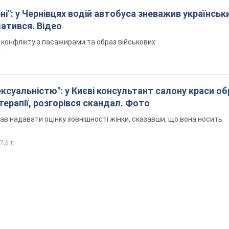
і": у Чернівцях водій автобуса зневажив українськ
латився. Відео
я конфлікту з пасажирами та образ військових
т.
ексуальністю": у Києві консультант салону краси о
єтерапії, розгорівся скандал. Фото
ав надавати оцінку зовнішності жінки, сказавши, що вона носить
7,6 т.