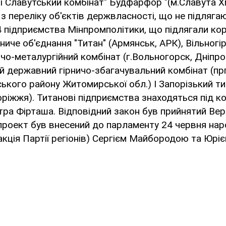
 і Славутський комбінат" Будфарфор "(м.Славута 
, з переліку об'єктів держвласності, що не підляга
підприємства Мінпромполітики, що підлягали кор
иче об'єднання "Титан" (Армянськ, АРК), Вільногі
чо-металургійний комбінат (г.Вольногорск, Дніпр
ий державний гірничо-збагачувальний комбінат (пр
кого району Житомирської обл.) І Запорізький ти
оріжжя). Титанові підприємства знаходяться під 
тра Фірташа. Відповідний закон був прийнятий В
проект був внесений до парламенту 24 червня на
кція Партії регіонів) Сергієм Майбородою та Юрі