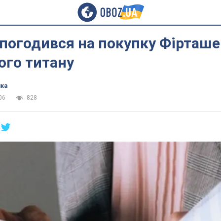
 погодився на покупку Фірташ
ого титану
ика
06
828