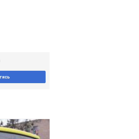
!
тись