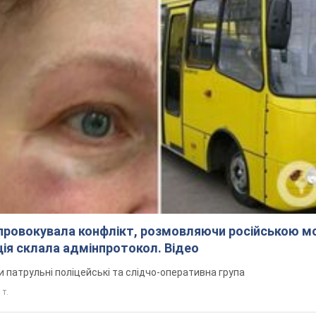
спровокувала конфлікт, розмовляючи російською м
ція склала адмінпротокол. Відео
ли патрульні поліцейські та слідчо-оперативна група
 т.