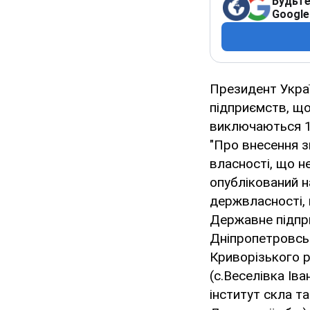
Будьте
Google
Президент Украї
підприємств, що
виключаються 10
"Про внесення з
власності, що н
опублікований н
держвласності, 
Державне підпр
Дніпропетровськ
Криворізького 
(с.Веселівка Ів
інститут скла т