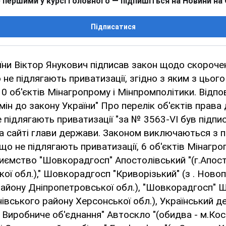
 першими у курсі головного — підпишіться на Новини на
Підписатися
ни Віктор Янукович підписав закон щодо скороче
 не підлягають приватизації, згідно з яким з цього
 об'єктів Мінагропрому і Мінпромполітики. Відпо
мін до закону України" Про перелік об'єктів права
е підлягають приватизації "за № 3563-VI був підпис
а сайті глави держави. Законом виключаються з пе
що не підлягають приватизації, 6 об'єктів Мінагро
иємство "Шовкорадгосп" Апостолівський "(г.Апос
ої обл.)," Шовкорадгосп "Криворізький" (з . Новоп
району Дніпропетровської обл.), "Шовкорадгосп"
анівського району Херсонської обл.), Український 
а Виробниче об'єднання" Автоскло "(обидва - м.Ко