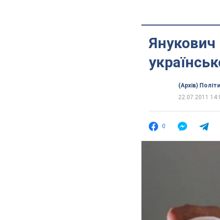
Янукович
українськ
(Архів) Політ
22.07.2011 14:
0