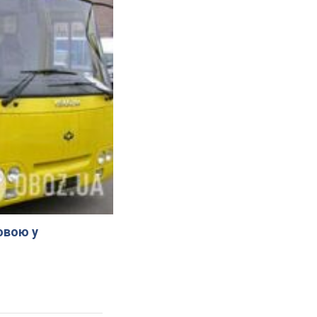
овою у