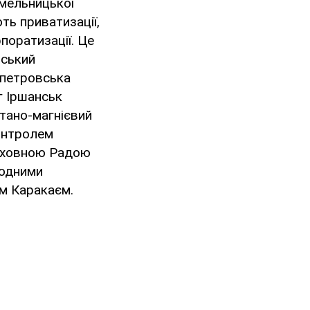
Хмельницької
ють приватизації,
поратизації. Це
рський
опетровська
г Іршанськ
тано-магнієвий
контролем
ерховною Радою
родними
єм Каракаєм.