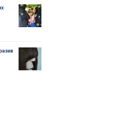
их
бразив