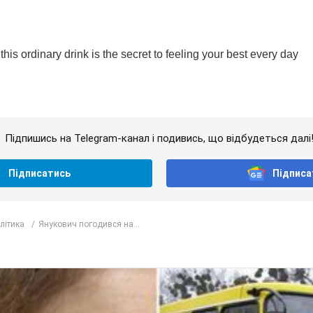
Підпишись на Telegram-канал і подивись, що відбудеться далі
Підписатись
Підписа
олітика
Янукович погодився на...