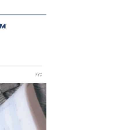
ем
РУС