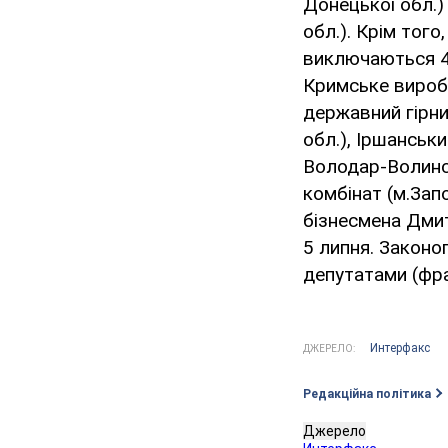
Донецької обл.)
обл.). Крім того
виключаються 4 
Кримське виробн
державний гірни
обл.), Іршанськ
Володар-Волинсь
комбінат (м.Зап
бізнесмена Дми
5 липня. Законо
депутатами (фра
Интерфакс
ДЖЕРЕЛО:
Редакційна політика
Джерело