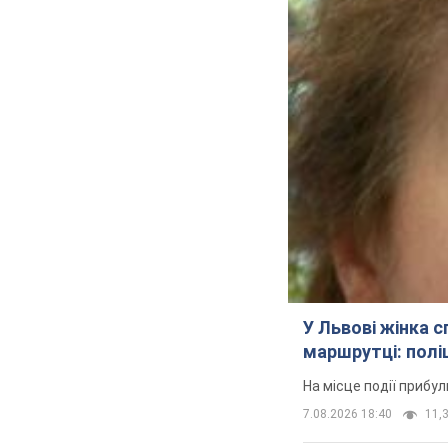
У Львові жінка 
маршрутці: полі
На місце події прибу
7.08.2026 18:40
11,3