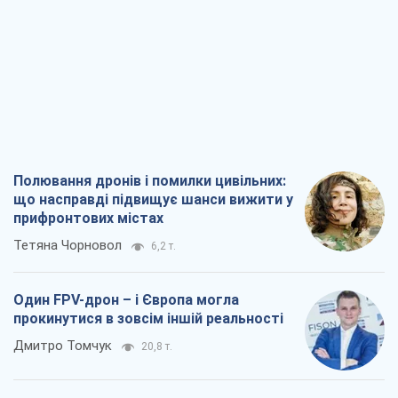
Полювання дронів і помилки цивільних:
що насправді підвищує шанси вижити у
прифронтових містах
Тетяна Чорновол
6,2 т.
Один FPV-дрон – і Європа могла
прокинутися в зовсім іншій реальності
Дмитро Томчук
20,8 т.