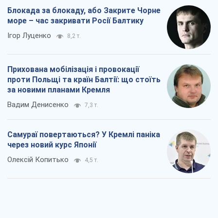
Блокада за блокаду, або Закрите Чорне
море – час закривати Росії Балтику
Ігор Луценко
8,2 т.
Прихована мобілізація і провокації
проти Польщі та країн Балтії: що стоїть
за новими планами Кремля
Вадим Денисенко
7,3 т.
Самураї повертаються? У Кремлі паніка
через новий курс Японії
Олексій Копитько
4,5 т.