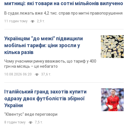
митниці: які товари на сотні мільйонів вилучено
В судах лежать вже 4,2 тис. справ про митні правопорушення
11 годин тому
2,9 т.
Українцям "до межі" підвищили
мобільні тарифи: ціни зросли у
кілька разів
Чому учасники ринку вважають, що тариф у 400
грн на місяць – це небагато
10.08.2026 06:20
37,6 т.
Італійський гранд захотів купити
одразу двох футболістів збірної
України
"Ювентус" веде переговори
8 годин тому
7,5 т.