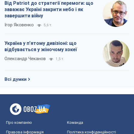
Від Patriot до стратегії перемоги: що
заважає Україні закрити небо і як
завершити війну
Ігор Яковенко
5,6 т.
Україна у п’ятому дивізіоні: що
відбувається у жіночому хокеї
Олександр Чеканов
1,5 т.
Всі думки
Про компанію
Команда
Правова інформація
Політика конфіденційності