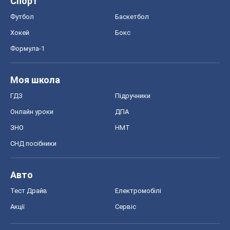
Спорт
Футбол
Баскетбол
Хокей
Бокс
Формула-1
Моя школа
ГДЗ
Підручники
Онлайн уроки
ДПА
ЗНО
НМТ
СНД посібники
Авто
Тест Драйв
Електромобілі
Акції
Сервіс