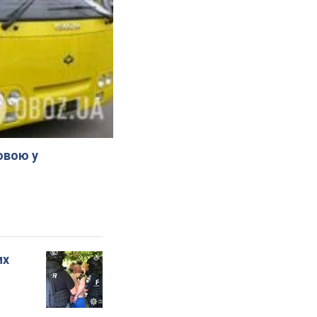
овою у
их