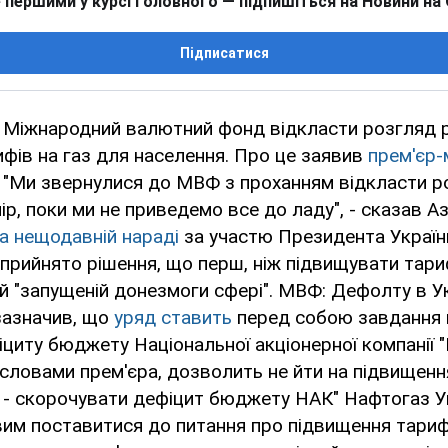
 першими у курсі головного — підпишіться на Новини на
Підписатися
ь Міжнародний валютний фонд відкласти розгляд 
фів на газ для населення. Про це заявив
прем'єр-
 "Ми звернулися до МВФ з проханням відкласти р
ір, поки ми не приведемо все до ладу", - сказав Аз
а нещодавній нараді
за участю Президента Україн
прийнято рішення, що перш, ніж підвищувати тари
ій "запущеній донезмоги сфері". МВФ: Дефолту в Ук
зазначив, що
уряд ставить
перед собою завдання
циту бюджету Національної акціонерної компанії 
за словами прем'єра, дозволить не йти на підвищенн
- скорочувати дефіцит бюджету НАК" Нафтогаз Укр
им поставитися до питання про підвищення тариф