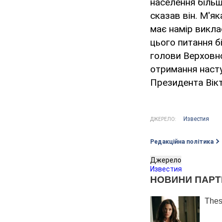
населення більш
сказав він. М'я
має намір викла
цього питання б
голови Верховн
отримання насту
Президента Вік
Известия
ДЖЕРЕЛО:
Редакційна політика
Джерело
Известия