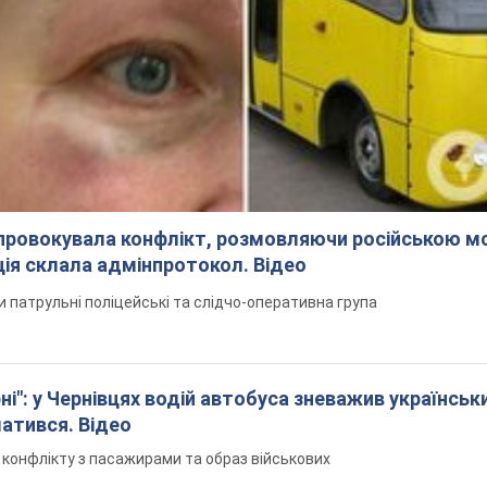
спровокувала конфлікт, розмовляючи російською м
ція склала адмінпротокол. Відео
ли патрульні поліцейські та слідчо-оперативна група
і": у Чернівцях водій автобуса зневажив українськ
латився. Відео
я конфлікту з пасажирами та образ військових