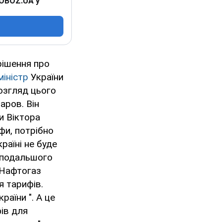
 OBOZ.UA у
рішення про
міністр
України
озгляд цього
аров. Він
и Віктора
фи, потрібно
раїні не буде
 подальшого
"Нафтогаз
я тарифів.
аїни ". А це
ів для