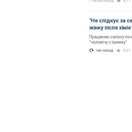
7 часов назад
8,1 т.
"Не слідкує за с
жінку після хімі
Працівник салону поч
"чоловічу стрижку"
час назад
9,3 т.