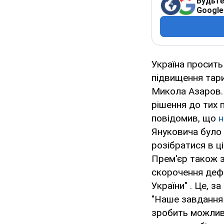
Будьте
Google
Україна просит
підвищення тари
Микола Азаров.
рішення до тих п
повідомив, що
н
Януковича було 
розібратися в ц
Прем'єр також 
скорочення дефі
України" . Це, 
"Наше завдання 
зробить можлив