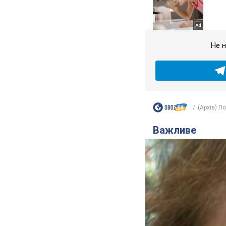
Не н
(Архів) П
Важливе