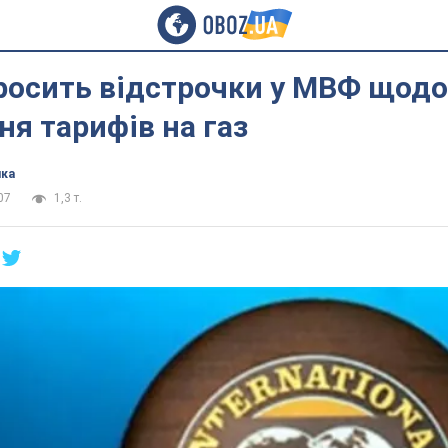
росить відстрочки у МВФ щодо
я тарифів на газ
ика
07
1,3 т.