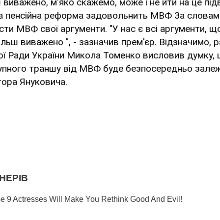
 виважено, м'яко скажемо, може і не йти на це підв
ка пенсійна реформа задовольнить МВФ За словам
сти МВФ свої аргументи. "У нас є всі аргументи, що
ільш виважено ", - зазначив прем'єр. Відзначимо, 
ої Ради України Микола Томенко висловив думку, 
пного траншу від МВФ буде безпосередньо залежа
тора Януковича.