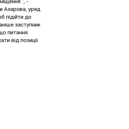
ищення ", -
и Азарова, уряд
б підійти до
раніше заступник
що питання
ти від позиції