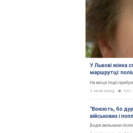
У Львові жінка 
маршрутці: полі
На місце події прибу
5 часов назад
8,6 т.
"Воюють, бо дурн
військових і поп
Водія звільнили післ