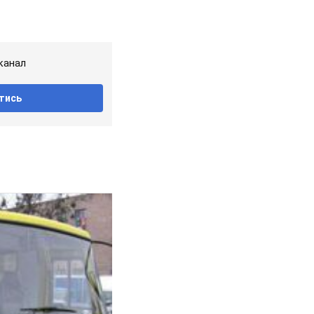
канал
тись