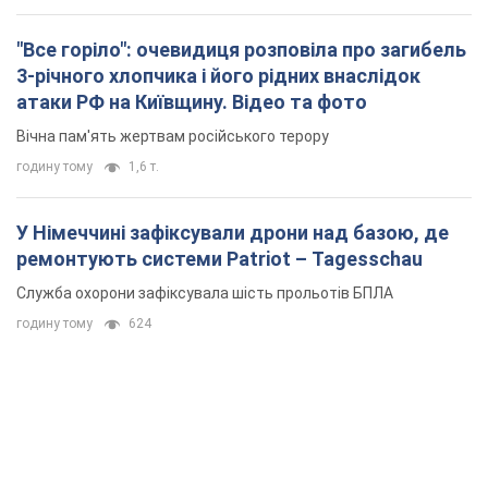
"Все горіло": очевидиця розповіла про загибель
3-річного хлопчика і його рідних внаслідок
атаки РФ на Київщину. Відео та фото
Вічна пам'ять жертвам російського терору
годину тому
1,6 т.
У Німеччині зафіксували дрони над базою, де
ремонтують системи Patriot – Tagesschau
Служба охорони зафіксувала шість прольотів БПЛА
годину тому
624