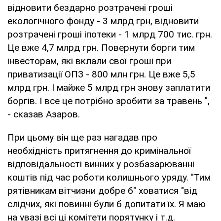
відновити бездарно розтрачені гроші
екологічного фонду - 3 млрд грн, відновити
розтрачені гроші іпотеки - 1 млрд 700 тис. грн.
Це вже 4,7 млрд грн. Повернути борги тим
інвесторам, які вклали свої гроші при
приватизації ОПЗ - 800 млн грн. Це вже 5,5
млрд грн. І майже 5 млрд грн знову заплатити
боргів. І все це потрібно зробити за травень ",
- сказав Азаров.
При цьому він ще раз нагадав про
необхідність притягнення до кримінальної
відповідальності винних у розбазарюванні
коштів під час роботи колишнього уряду. "Тим
рятівникам вітчизни добре б" ховатися "від
слідчих, які повинні були б допитати їх. Я маю
на увазі всі ці комітети порятунку і т.д.