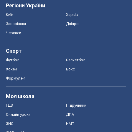
Регіони України
Київ
Харків
Запоріжжя
Дніпро
Черкаси
Спорт
Футбол
Баскетбол
Хокей
Бокс
Формула-1
Моя школа
ГДЗ
Підручники
Онлайн уроки
ДПА
ЗНО
НМТ