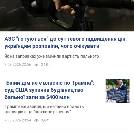
АЗС "готуються" до суттєвого підвищення цін:
українцям розповіли, чого очікувати
Як на заправках уже змінили вартість пального
7.08.2026 22:56
24,0 т.
"Білий дім не є власністю Трампа":
суд США зупинив будівництво
бальної зали за $400 млн
Трамп вже заявив, що негайно подасть
апеляцію а це "жахливе рішення"
7.08.2026 23:54
3,6 т.