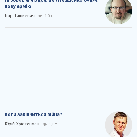
нову армію
Ігар Тишкевич
1,0 т.
Коли закінчиться війна?
Юрій Хрістензен
1,8 т.