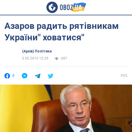
Азаров радить рятівникам
України" ховатися"
(Архів) Політика
5.05.2010 15:29
687
0
РУС