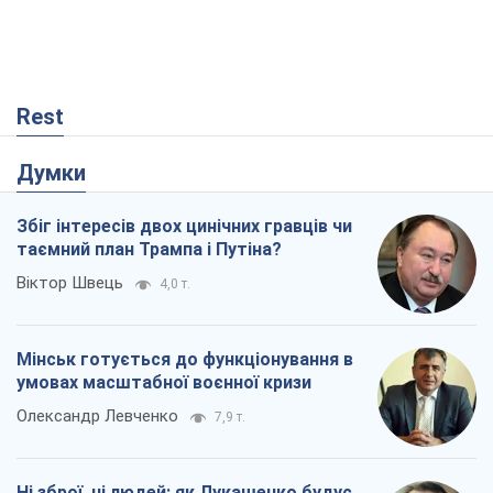
Rest
Думки
Збіг інтересів двох цинічних гравців чи
таємний план Трампа і Путіна?
Віктор Швець
4,0 т.
Мінськ готується до функціонування в
умовах масштабної воєнної кризи
Олександр Левченко
7,9 т.
Ні зброї, ні людей: як Лукашенко будує