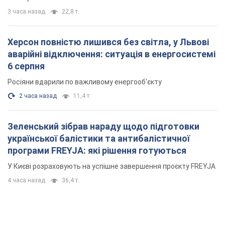
3 часа назад
22,8 т.
Херсон повністю лишився без світла, у Львові
аварійні відключення: ситуація в енергосистемі
6 серпня
Росіяни вдарили по важливому енергооб'єкту
2 часа назад
11,4 т.
Зеленський зібрав нараду щодо підготовки
української балістики та антибалістичної
програми FREYJA: які рішення готуються
У Києві розраховують на успішне завершення проєкту FREYJA
4 часа назад
36,4 т.