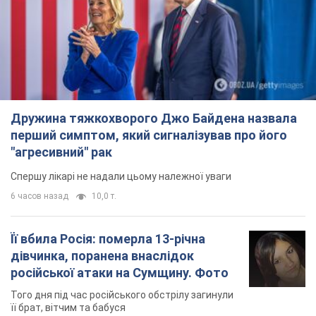
Дружина тяжкохворого Джо Байдена назвала
перший симптом, який сигналізував про його
"агресивний" рак
Спершу лікарі не надали цьому належної уваги
6 часов назад
10,0 т.
Її вбила Росія: померла 13-річна
дівчинка, поранена внаслідок
російської атаки на Сумщину. Фото
Того дня під час російського обстрілу загинули
її брат, вітчим та бабуся