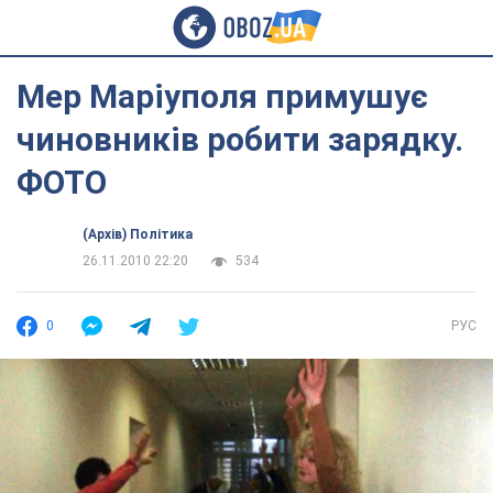
Мер Маріуполя примушує
чиновників робити зарядку.
ФОТО
(Архів) Політика
26.11.2010 22:20
534
0
РУС