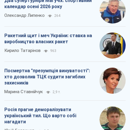
Два супертурніри Магучіх: спортивний
календар осені 2026 року
Олександр Липенко
264
Ракетний щит і меч України: ставка на
виробництво власних ракет
Кирило Татарінов
963
Посмертна "презумпція винуватості":
хто дозволив ТЦК судити загиблих
захисників
Марина Ставнійчук
2,9 т.
Росія прагне деморалізувати
український тил. Що варто собі
нагадати