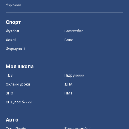
Черкаси
Спорт
Футбол
Баскетбол
Хокей
Бокс
Формула-1
Моя школа
ГДЗ
Підручники
Онлайн уроки
ДПА
ЗНО
НМТ
СНД посібники
Авто
Тест Драйв
Електромобілі