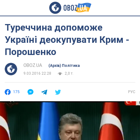
Туреччина допоможе
Україні деокупувати Крим -
Порошенко
OBOZ.UA
(Архів) Політика
9.03.2016 22:28
2,0 т.
175
РУС