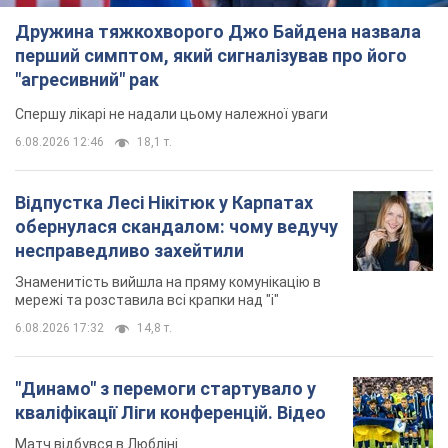
Дружина тяжкохворого Джо Байдена назвала
перший симптом, який сигналізував про його
"агресивний" рак
Спершу лікарі не надали цьому належної уваги
6.08.2026 12:46
18,1 т.
Відпустка Лесі Нікітюк у Карпатах
обернулася скандалом: чому ведучу
несправедливо захейтили
Знаменитість вийшла на пряму комунікацію в
мережі та розставила всі крапки над "і"
6.08.2026 17:32
14,8 т.
"Динамо" з перемоги стартувало у
кваліфікації Ліги конференцій. Відео
Матч відбувся в Любліні