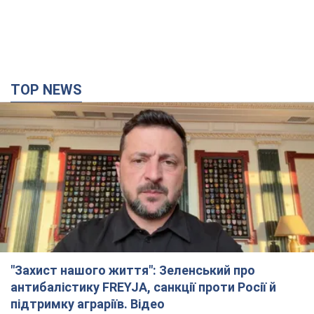
"Захист нашого життя": Зеленський про
антибалістику FREYJA, санкції проти Росії й
підтримку аграріїв. Відео
Європейські партнери долучаються до спільного проєкту
12 часов назад
88,6 т.
З 1 вересня українським вчителям підвищать
зарплати: Корецький розкрив деталі
Одночасно з підвищенням зарплат педагогам уряд
анонсував збільшення студентських стипендій
8 часов назад
6,5 т.
"Нам теж вони потрібні": Трамп відповів на
прохання Зеленського щодо передачі Україні
ракет для Patriot