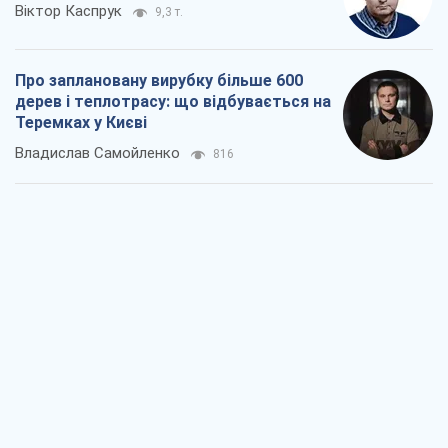
Як атаки Сил оборони України
скоротили експорт російських
нафтопродуктів
Андрій Клименко
2,8 т.
Два супертурніри Магучіх: спортивний
календар осені 2026 року
Олександр Липенко
8,1 т.
Ракетний щит і меч України: ставка на
виробництво власних ракет
Кирило Татарінов
3,5 т.