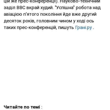
цій же прес-конференції). Науково-технічний
заділ ВВС вкрай худий. "Успішна" робота над
авіацією п'ятого покоління йде вже другий
десяток років, головним чином у ході ось
таких прес-конференцій, пишуть
Грані.ру
.
Читайте по темі
: