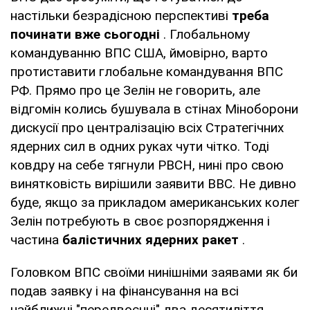
настільки безрадісною перспективі
треба
починати вже сьогодні
. Глобальному
командуванню ВПС США, ймовірно, варто
протиставити глобальне командування ВПС
РФ. Прямо про це Зелін не говорить, але
відгомін колись бушувала в стінах Міноборони
дискусії про централізацію всіх Стратегічних
ядерних сил в одних руках чути чітко. Тоді
ковдру на себе тягнули РВСН, нині про свою
винятковість вирішили заявити ВВС. Не дивно
буде, якщо за прикладом американських колег
Зелін потребують в своє розпорядження і
частина
балістичних ядерних ракет
.
Головком ВПС своїми нинішніми заявами як би
подав заявку і на фінансування на всі
найближчі "передвоєнні" два десятиліття.