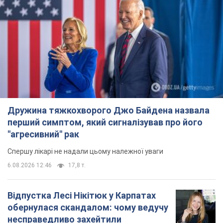
Відпустка Лесі Нікітюк у Карпатах
обернулася скандалом: чому ведучу
несправедливо захейтили
Знаменитість вийшла на пряму комунікацію в
мережі та розставила всі крапки над "і"
6.08.2026 17:32
14,5 т.
"Динамо" з перемоги стартувало у
кваліфікації Ліги конференцій. Відео
Матч відбувся в Любліні
10 часов назад
2,9 т.