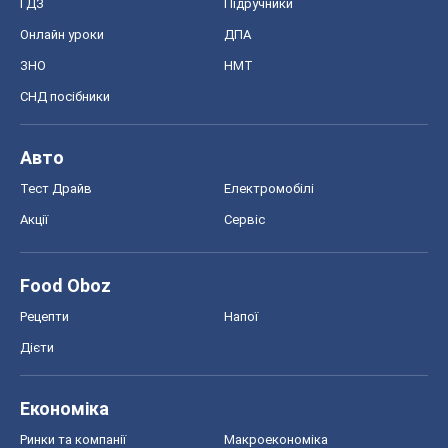
Дієти
Економіка
Ринки та компанії
Макроекономіка
MedOboz
Новини медицини
MAMACLUB
Шоу
Афіша
Плітки
Краса
Мода
Жіночий журнал