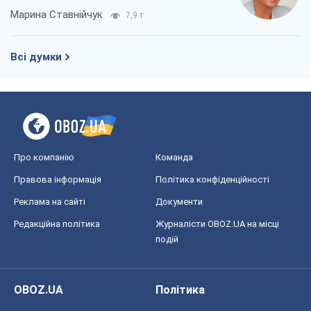
подій
OBOZ.UA
Політика
Світ
Розслідування
Блоги
Суспільство
Регіони України
Київ
Харків
Запоріжжя
Дніпро
Черкаси
Спорт
Футбол
Баскетбол
Хокей
Бокс