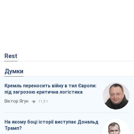
На якому боці історії виступає Дональд
Трамп?
Віктор Каспрук
9,3 т.
Про заплановану вирубку більше 600
дерев і теплотрасу: що відбувається на
Теремках у Києві
Владислав Самойленко
816