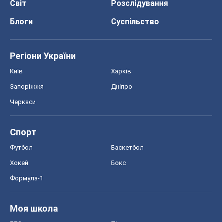
Формула-1
Моя школа
ГДЗ
Підручники
Онлайн уроки
ДПА
ЗНО
НМТ
СНД посібники
Авто
Тест Драйв
Електромобілі
Акції
Сервіс
Food Oboz
Рецепти
Напої