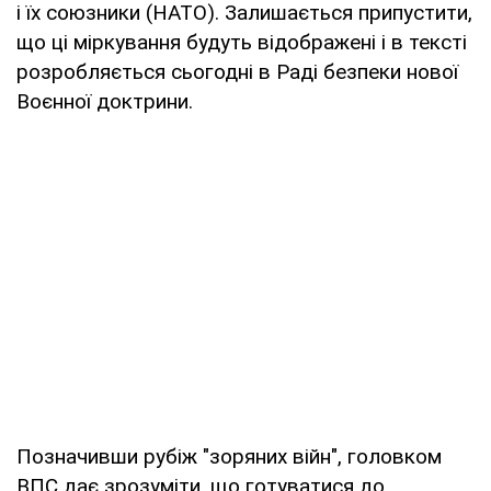
і їх союзники (НАТО). Залишається припустити,
що ці міркування будуть відображені і в тексті
розробляється сьогодні в Раді безпеки нової
Воєнної доктрини.
Позначивши рубіж "зоряних війн", головком
ВПС дає зрозуміти, що готуватися до