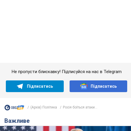
(Архів) Політика
Росія боїться атаки...
Важливе
Дружина тяжкохворого Джо Байдена назвала
перший симптом, який сигналізував про його
"агресивний" рак
Спершу лікарі не надали цьому належної уваги
6.08.2026 12:46
17,8 т.