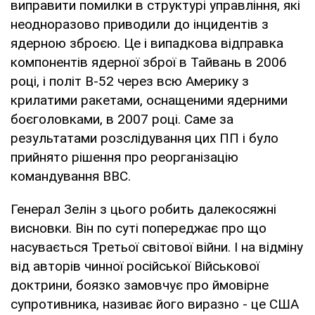
виправити помилки в структурі управління, які
неодноразово приводили до інцидентів з
ядерною зброєю. Це і випадкова відправка
компонентів ядерної зброї в Тайвань в 2006
році, і політ B-52 через всю Америку з
крилатими ракетами, оснащеними ядерними
боєголовками, в 2007 році. Саме за
результатами розслідування цих ПП і було
прийнято рішення про реорганізацію
командування ВВС.
Генерал Зелін з цього робить далекосяжні
висновки. Він по суті попереджає про що
насувається Третьої світової війни. І на відміну
від авторів чинної російської Військової
доктрини, боязко замовчує про ймовірне
супротивника, називає його виразно - це США