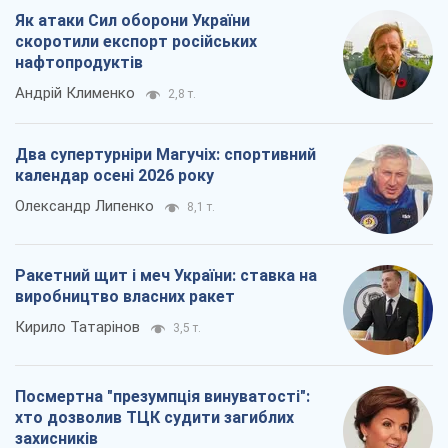
Посмертна "презумпція винуватості":
хто дозволив ТЦК судити загиблих
захисників
Марина Ставнійчук
7,9 т.
Всі думки
Про компанію
Команда
Правова інформація
Політика конфіденційності
Реклама на сайті
Документи
Редакційна політика
Журналісти OBOZ.UA на місці