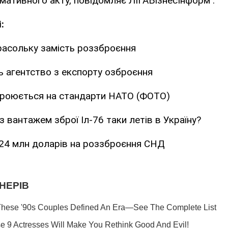
ормативного акту, повідомляє ЛІГАБізнесІнформ .
:
расольку замість роззброєння
ь агентство з експорту озброєння
броюється на стандарти НАТО (ФОТО)
 вантажем зброї Іл-76 таки летів в Україну?
24 млн доларів на роззброєння СНД