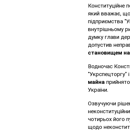
Конституційне 
який вважає, що
підприємства "У
внутрішньому ри
думку глави де
допустив непра
становищем на
Водночас Консти
"Укрспецторгу" 
майна
прийнято 
України.
Озвучуючи ріше
неконституційни
чотирьох його пу
щодо неконститу