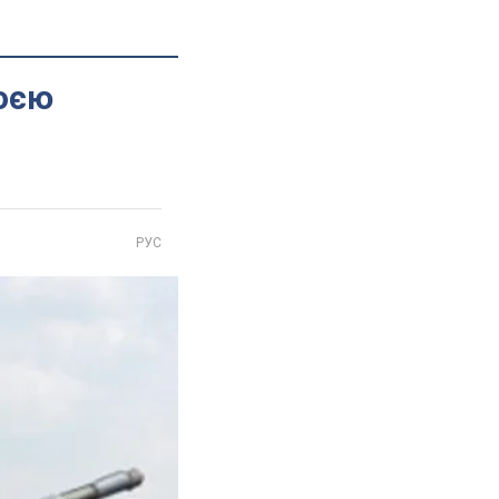
оєю
РУС