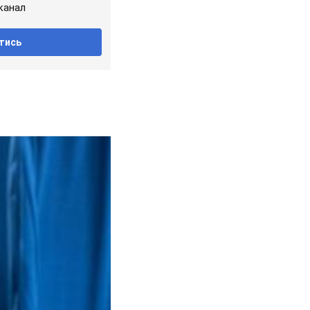
канал
тись