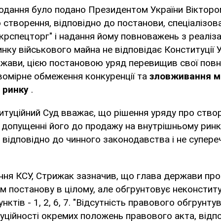
подання було подано Президентом України Віктор
 створення, відповідно до постанови, спеціалізов
крспецторг" і надання йому повноважень з реалізац
нку військового майна не відповідає Конституції У
ржави, цією постановою уряд перевищив свої повн
вомірне обмеження конкуренції та
зловживання 
 ринку
.
туційний Суд вважає, що рішення уряду про ство
і допущенні його до продажу на внутрішньому рин
відповідно до чинного законодавства і не супере
ння КСУ, Стрижак зазначив, що глава держави про
м постанову в цілому, але обгрунтовує неконститу
нктів - 1, 2, 6, 7. "Відсутність правового обгрун
ційності окремих положень правового акта, відп