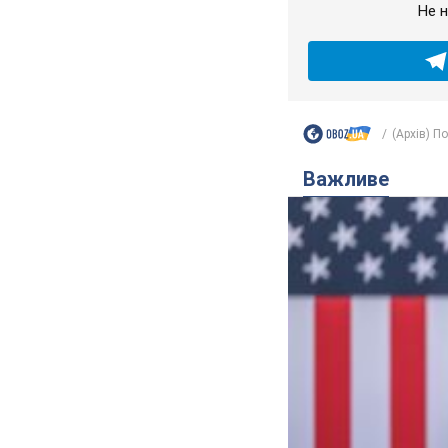
Не н
(Архів) П
Важливе