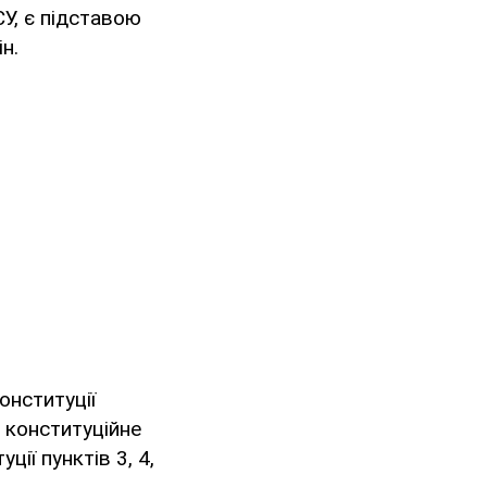
СУ, є підставою
н.
онституції
и конституційне
ції пунктів 3, 4,