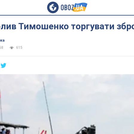
олив Тимошенко торгувати збр
ика
58
615