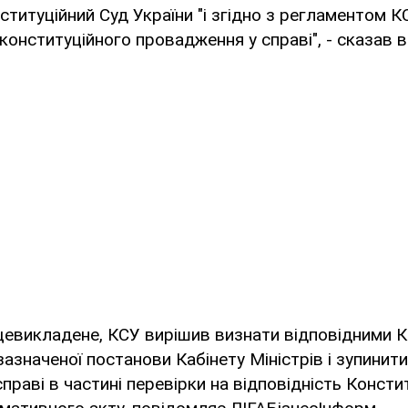
ституційний Суд України "і згідно з регламентом К
конституційного провадження у справі", - сказав ві
евикладене, КСУ вирішив визнати відповідними К
7 зазначеної постанови Кабінету Міністрів і зупинит
раві в частині перевірки на відповідність Конститу