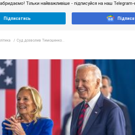
абридаємо! Тільки найважливіше - підписуйся на наш Telegram-
Підписатись
Підписа
олітика
Суд дозволив Тимошенко...