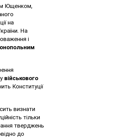
ом Ющенком,
аного
ії на
країни. На
оваження і
монопольним
рення
ку
військового
чить Конституції
сить визнати
ційність тільки
тування тверджень
овідно до