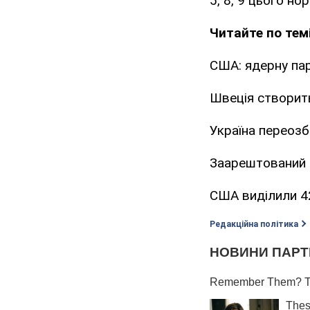
5, 8, 9 цього н
Читайте по темі
США: ядерну па
Швеція створит
Україна переоз
Заарештований з
США виділили 4
Редакційна політика