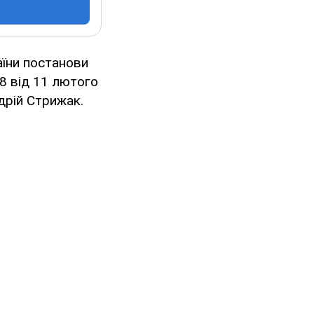
аїни постанови
88 від 11 лютого
дрій Стрижак.