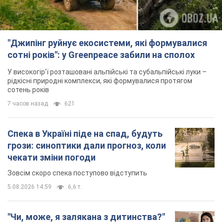
"Джипінг руйнує екосистеми, які формувалися
сотні років": у Greenpeace забили на сполох
У високогір'ї розташовані альпійські та субальпійські луки –
рідкісні природні комплекси, які формувалися протягом
сотень років
7 часов назад
621
Спека в Україні піде на спад, будуть
грози: синоптики дали прогноз, коли
чекати зміни погоди
Зовсім скоро спека поступово відступить
5.08.2026 14:59
6,6 т.
"Чи, може, я залякана з дитинства?"