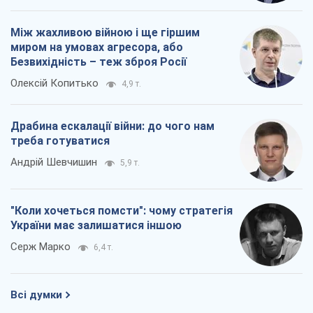
Між жахливою війною і ще гіршим
миром на умовах агресора, або
Безвихідність – теж зброя Росії
Олексій Копитько
4,9 т.
Драбина ескалації війни: до чого нам
треба готуватися
Андрій Шевчишин
5,9 т.
"Коли хочеться помсти": чому стратегія
України має залишатися іншою
Серж Марко
6,4 т.
Всі думки