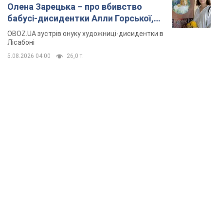
Олена Зарецька – про вбивство
бабусі-дисидентки Алли Горської,
критику Дмитра Стуса та втечу в
OBOZ.UA зустрів онуку художниці-дисидентки в
Португалію з 5 дітьми
Лісабоні
5.08.2026 04:00
26,0 т.