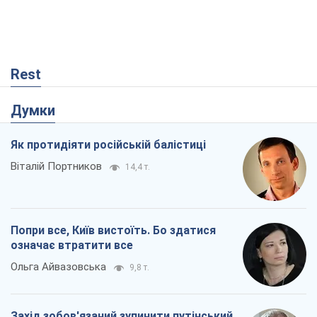
Rest
Думки
Як протидіяти російській балістиці
Віталій Портников
14,4 т.
Попри все, Київ вистоїть. Бо здатися
означає втратити все
Ольга Айвазовська
9,8 т.
Захід зобов'язаний зупинити путінський