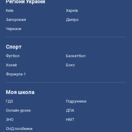
Регіони України
Київ
Харків
Запоріжжя
Дніпро
Черкаси
Спорт
Футбол
Баскетбол
Хокей
Бокс
Формула-1
Моя школа
ГДЗ
Підручники
Онлайн уроки
ДПА
ЗНО
НМТ
СНД посібники