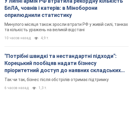
У липні армія РФ втратила рекордну кількість
БпЛА, човнів і катерів: в Міноборони
оприлюднили статистику
Минулого місяця також зросли втрати РФ у живій силі, танках
та кількість уражень на великій відстані
10 часов назад
4,9 т.
"Потрібні швидкі та нестандартні підходи":
Корецький пообіцяв надати бізнесу
пріоритетний доступ до наявних складських
приміщень
Так чи так, бізнес після обстрілів отримає підтримку
6 часов назад
1,3 т.