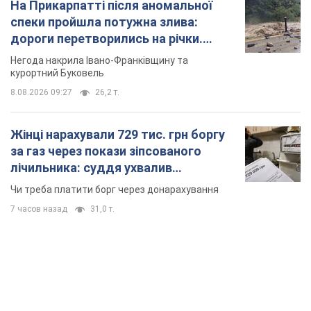
На Прикарпатті після аномальної
спеки пройшла потужна злива:
дороги перетворились на річки.
Відео
Негода накрила Івано-Франківщину та
курортний Буковель
8.08.2026 09:27
26,2 т.
Жінці нарахували 729 тис. грн боргу
за газ через покази зіпсованого
лічильника: суддя ухвалив
неочікуване рішення
Чи треба платити борг через донарахування
7 часов назад
31,0 т.