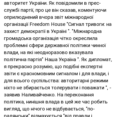
авторитет України. Як повідомили в прес-
службі партії, про це він сказав, коментуючи
оприлюднений вчора звіт міжнародної
організації Freedom House "Сигнал тривоги: на
захист демократії в Україні ". "Міжнародна
громадська організація чітко окреслила
проблемні сфери державної політики чинної
влади, на які неодноразово вказувала
політична партія" Наша Україна ". Як дипломат,
я прекрасно розумію, що подібні експертні
звіти є красномовним сигналом і для влади, і
для всього суспільства: авторитарні режими
ніхто не збирається толерувати і поважати ", -
заявив Наливайченко. На переконання
політика, нинішня влада в цей же час робить
вигляд, що нічого не відбувається, "по-
радянськи" відмахується "від правди і