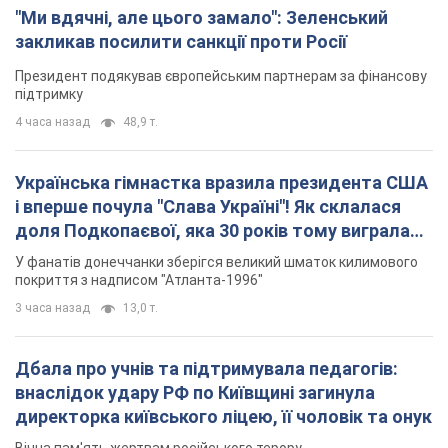
"Ми вдячні, але цього замало": Зеленський
закликав посилити санкції проти Росії
Президент подякував європейським партнерам за фінансову
підтримку
4 часа назад
48,9 т.
Українська гімнастка вразила президента США
і вперше почула "Слава Україні"! Як склалася
доля Подкопаєвої, яка 30 років тому виграла
"золото" Олімпіади
У фанатів донеччанки зберігся великий шматок килимового
покриття з надписом "Атланта-1996"
3 часа назад
13,0 т.
Дбала про учнів та підтримувала педагогів:
внаслідок удару РФ по Київщині загинула
директорка київського ліцею, її чоловік та онук