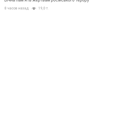
Вічна пам'ять жертвам російського терору
8 часов назад
19,0 т.