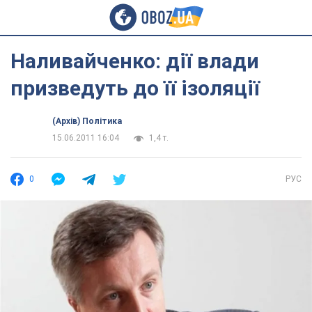
Наливайченко: дії влади
призведуть до її ізоляції
(Архів) Політика
15.06.2011 16:04
1,4 т.
0
РУС