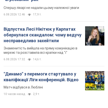
Спершу лікарі не надали цьому належної уваги
6.08.2026 12:46
17,9 т.
Відпустка Лесі Нікітюк у Карпатах
обернулася скандалом: чому ведучу
несправедливо захейтили
Знаменитість вийшла на пряму комунікацію в
мережі та розставила всі крапки над "і"
6.08.2026 17:32
14,6 т.
"Динамо" з перемоги стартувало у
кваліфікації Ліги конференцій. Відео
Матч відбувся в Любліні
10 часов назад
2,9 т.