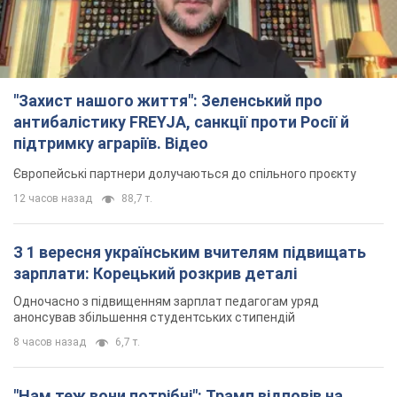
"Захист нашого життя": Зеленський про
антибалістику FREYJA, санкції проти Росії й
підтримку аграріїв. Відео
Європейські партнери долучаються до спільного проєкту
12 часов назад
88,7 т.
З 1 вересня українським вчителям підвищать
зарплати: Корецький розкрив деталі
Одночасно з підвищенням зарплат педагогам уряд
анонсував збільшення студентських стипендій
8 часов назад
6,7 т.
"Нам теж вони потрібні": Трамп відповів на