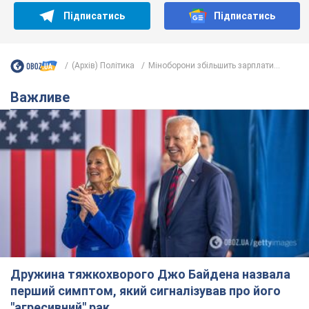
Підписатись
Підписатись
(Архів) Політика
Міноборони збільшить зарплати...
Важливе
Дружина тяжкохворого Джо Байдена назвала
перший симптом, який сигналізував про його
"агресивний" рак