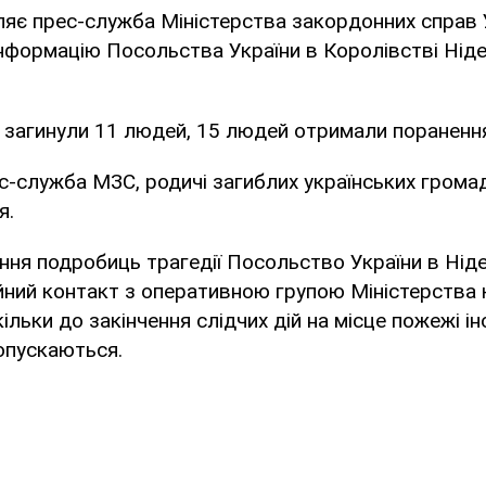
яє прес-служба Міністерства закордонних справ 
нформацію Посольства України в Королівстві Нід
 загинули 11 людей, 15 людей отримали пораненн
с-служба МЗС, родичі загиблих українських грома
я.
ння подробиць трагедії Посольство України в Нід
йний контакт з оперативною групою Міністерства 
ільки до закінчення слідчих дій на місце пожежі ін
опускаються.