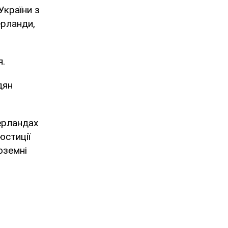
України з
ерланди,
я.
дян
ерландах
юстиції
оземні