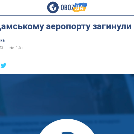
амському аеропорту загинули 
ика
42
1,5 т.