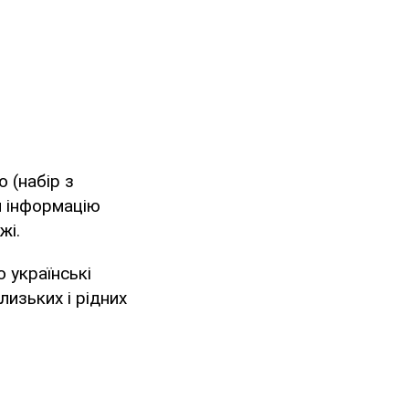
 (набір з
и інформацію
жі.
ю українські
изьких і рідних