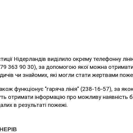
тиції Нідерландів виділило окрему телефонну лінію
1 79 363 90 30), за допомогою якої можна отримат
дичів чи знайомих, які могли стати жертвами поже
кож функціонує "гаряча лінія" (238-16-57), за яко
ь отримати інформацію про можливу наявність бл
лих в результаті пожежі.