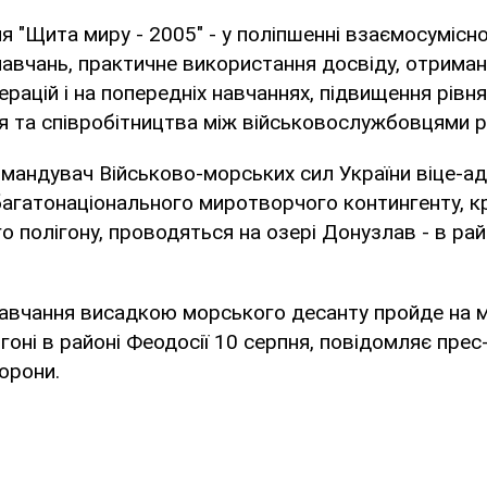
 "Щита миру - 2005" - у поліпшенні взаємосумісно
навчань, практичне використання досвіду, отриман
рацій і на попередніх навчаннях, підвищення рівня
 та співробітництва між військовослужбовцями рі
мандувач Військово-морських сил України віце-ад
багатонаціонального миротворчого контингенту, к
 полігону, проводяться на озері Донузлав - в ра
навчання висадкою морського десанту пройде на 
гоні в районі Феодосії 10 серпня, повідомляє пре
орони.