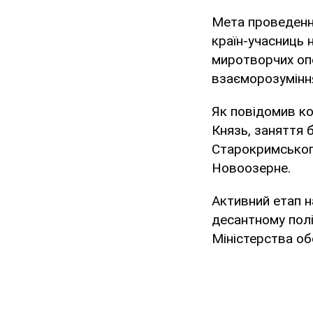
Мета проведення
країн-учасниць 
миротворчих опе
взаєморозуміння
Як повідомив ко
Князь, заняття 
Старокримського
Новоозерне.
Активний етап 
десантному полі
Міністерства об