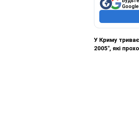
Будьте
Google
У Криму триває
2005", які про