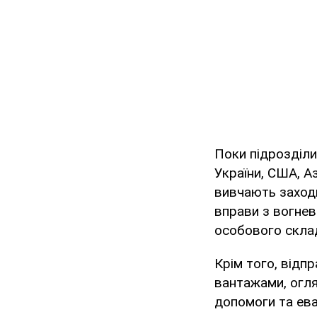
Поки підрозділи
України, США, А
вивчають заходи
вправи з вогнев
особового склад
Крім того, відп
вантажами, огля
допомоги та ева