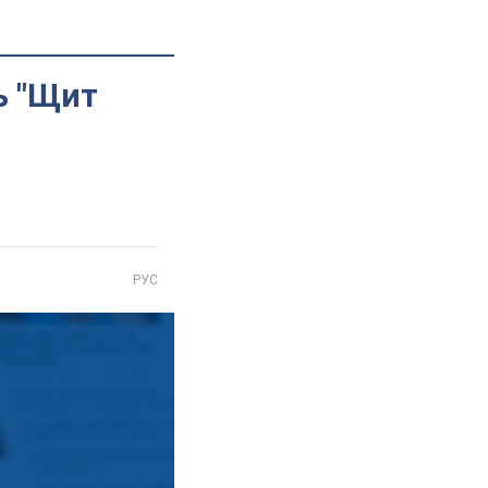
ь "Щит
РУС