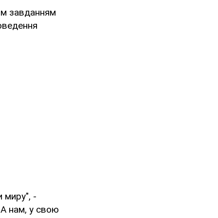
ним завданням
роведення
 миру", -
А нам, у свою