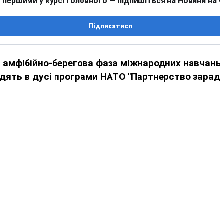
 першими у курсі головного — підпишіться на Новини на
Підписатися
 амфібійно-берегова фаза міжнародних навчань
ходять в дусі програми НАТО "Партнерство зарад