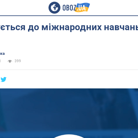
ується до міжнародних навчан
ика
1
399