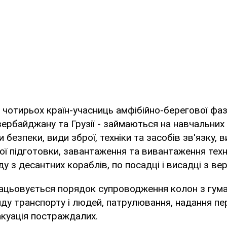
 чотирьох країн-учасниць амфібійно-берегової фаз
зербайджану та Грузії - займаються на навчальних 
 безпеки, види зброї, техніки та засобів зв'язку, 
ої підготовки, завантаження та вивантаження техн
у з десантних кораблів, по посадці і висадці з вер
рацьовується порядок супроводження колон з гум
ду транспорту і людей, патрулювання, надання пе
куація постраждалих.