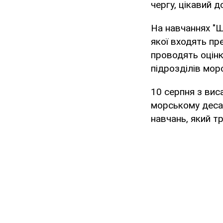
чергу, цікавий д
На навчаннях "Щ
якої входять пре
проводять оцінк
підрозділів мор
10 серпня з вис
морському десан
навчань, який т