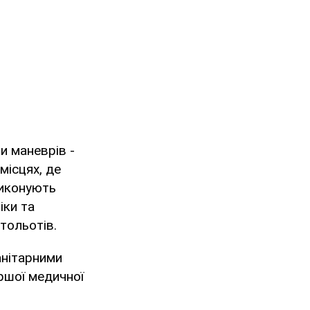
и маневрів -
місцях, де
виконують
іки та
тольотів.
анітарними
ршої медичної