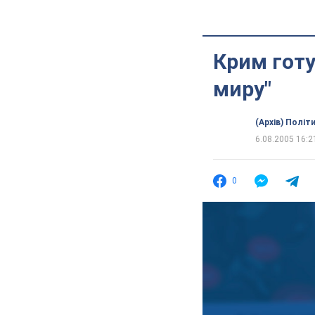
Крим гот
миру"
(Архів) Політ
6.08.2005 16:2
0