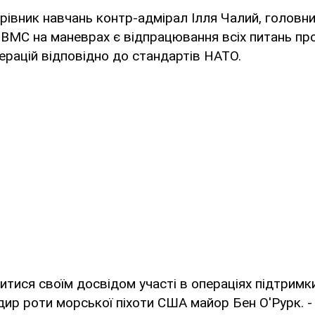
рівник навчань контр-адмірал Ілля Чалий, голов
 ВМС на маневрах є відпрацювання всіх питань п
рацій відповідно до стандартів НАТО.
итися своїм досвідом участі в операціях підтримки
ир роти морської піхоти США майор Бен О'Рурк. - 