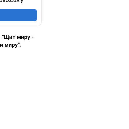
 OBOZ.UA у
 "Щит миру -
и миру".