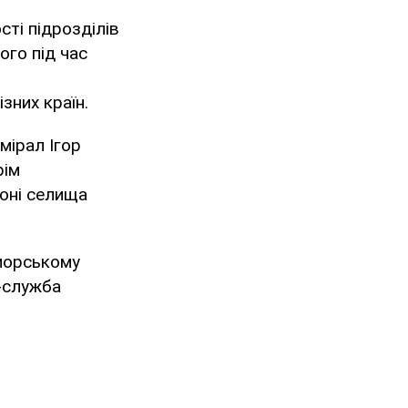
сті підрозділів
ого під час
зних країн.
мірал Ігор
рім
йоні селища
морському
с-служба