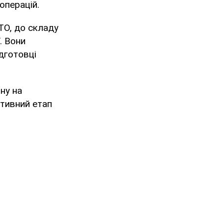
операцій.
ТО, до складу
. Вони
дготовці
ну на
ктивний етап