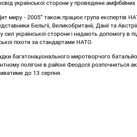
освід української сторони у проведенні амфібійних 
ит миру - 2005" також працює група експертів НА
дставники Бельгії, Великобританії, Данії та Австрії
у сил української сторони і надають допомогу в пі
ської піхоти за стандартами НАТО.
адки багатонаціонального миротворчого батальйо
тному полігоні в районі Феодосії розпочнеться а
риватиме до 13 серпня.