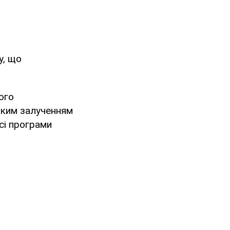
у, що
ого
оким залученням
сі програми