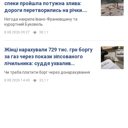
спеки пройшла потужна злива:
дороги перетворились на річки.
Відео
Негода накрила Івано-Франківщину та
курортний Буковель
8.08.2026 09:27
38,1 т.
Жінці нарахували 729 тис. грн боргу
за газ через покази зіпсованого
лічильника: суддя ухвалив
неочікуване рішення
Чи треба платити борг через донарахування
8.08.2026 14:43
32,1 т.