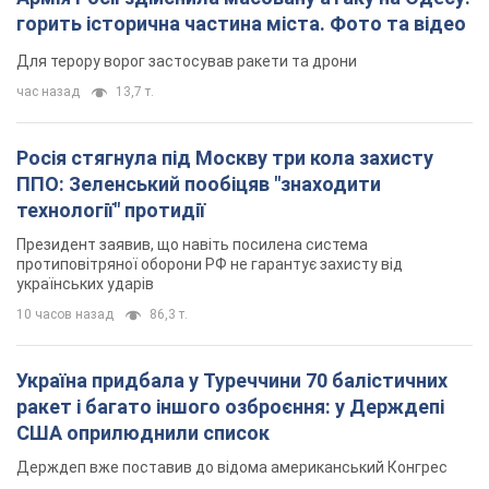
горить історична частина міста. Фото та відео
Для терору ворог застосував ракети та дрони
час назад
13,7 т.
Росія стягнула під Москву три кола захисту
ППО: Зеленський пообіцяв "знаходити
технології" протидії
Президент заявив, що навіть посилена система
протиповітряної оборони РФ не гарантує захисту від
українських ударів
10 часов назад
86,3 т.
Україна придбала у Туреччини 70 балістичних
ракет і багато іншого озброєння: у Держдепі
США оприлюднили список
Держдеп вже поставив до відома американський Конгрес