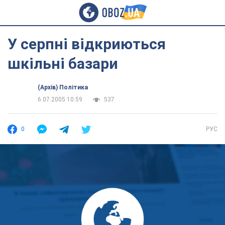
У серпні відкриються
шкільні базари
(Архів) Політика
6.07.2005 10:59
537
0
РУС