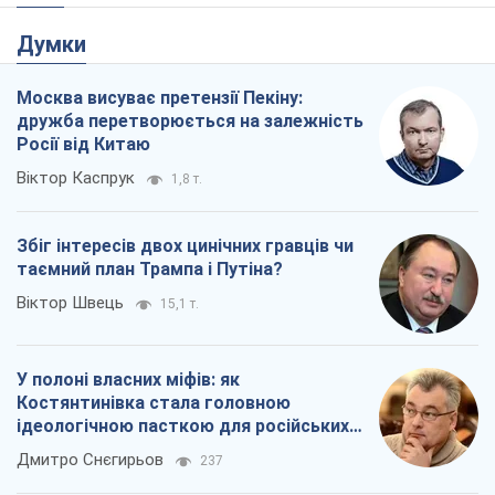
Думки
Москва висуває претензії Пекіну:
дружба перетворюється на залежність
Росії від Китаю
Віктор Каспрук
1,8 т.
Збіг інтересів двох цинічних гравців чи
таємний план Трампа і Путіна?
Віктор Швець
15,1 т.
У полоні власних міфів: як
Костянтинівка стала головною
ідеологічною пасткою для російських
окупантів
Дмитро Снєгирьов
237