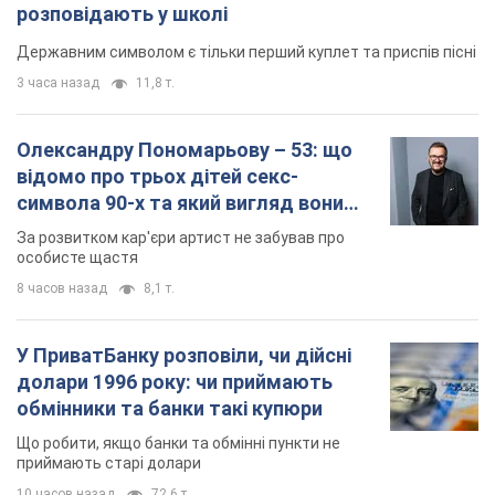
розповідають у школі
Державним символом є тільки перший куплет та приспів пісні
3 часа назад
11,8 т.
Олександру Пономарьову – 53: що
відомо про трьох дітей секс-
символа 90-х та який вигляд вони
мають
За розвитком кар'єри артист не забував про
особисте щастя
8 часов назад
8,1 т.
У ПриватБанку розповіли, чи дійсні
долари 1996 року: чи приймають
обмінники та банки такі купюри
Що робити, якщо банки та обмінні пункти не
приймають старі долари
10 часов назад
72,6 т.