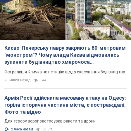
Києво-Печерську лавру закриють 80-метровим
"монстром"? Чому влада Києва відмовилась
зупиняти будівництво хмарочоса
"московського вірянина"
Яка реакція Кличка на петицію щодо скасування будівництва
20 минут назад
144
Армія Росії здійснила масовану атаку на Одесу:
горіла історична частина міста, є постраждалі.
Фото та відео
Для терору ворог застосував ракети та дрони
2 часа назад
51,0 т.