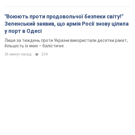
"Воюють проти продовольчої безпеки світу!"
Зеленський заявив, що армія Росії знову цілила
у порт в Одесі
Лише за тиждень проти України використали десятки ракет,
більшість із яких – балістичні
36 минут назад
234