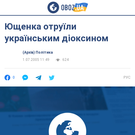
Ющенка отруїли
українським діоксином
(Архів) Політика
1.07.2005 11:49
624
0
РУС