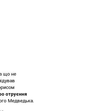
ав що не
лідував
Борисом
про отруєння
мого Медведька.