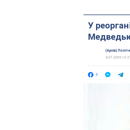
У реорган
Медведь
(Архів) Політ
4.07.2009 13:3
0