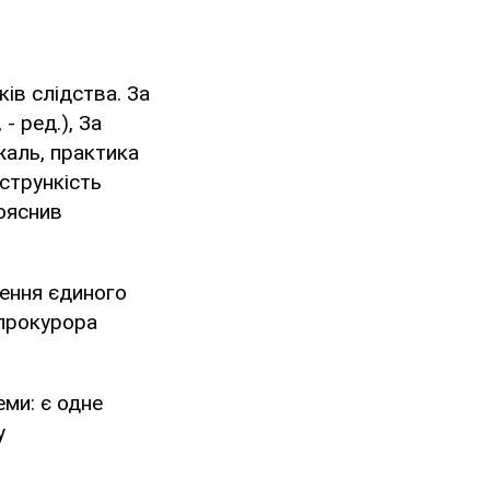
ів слідства. За
- ред.), За
жаль, практика
стрункість
пояснив
рення єдиного
нпрокурора
еми: є одне
у