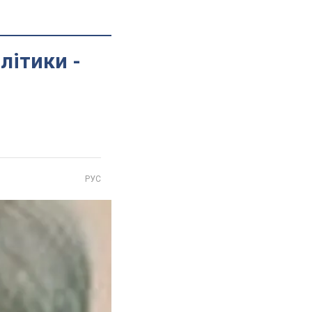
літики -
РУС