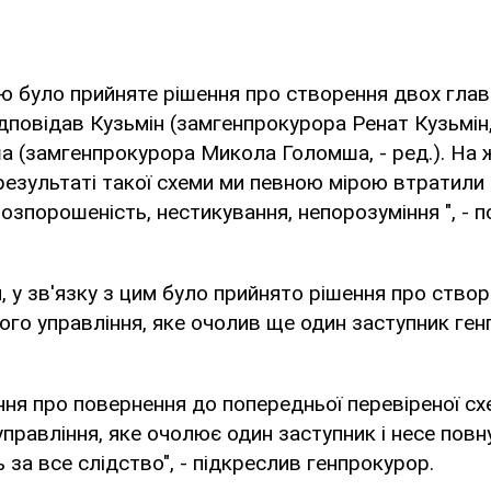
ю було прийняте рішення про створення двох главк
дповідав Кузьмін (замгенпрокурора Ренат Кузьмін, 
а (замгенпрокурора Микола Голомша, - ред.). На 
результаті такої схеми ми певною мірою втратили 
розпорошеність, нестикування, непорозуміння ", - 
, у зв'язку з цим було прийнято рішення про ство
ого управління, яке очолив ще один заступник ге
ння про повернення до попередньої перевіреної сх
управління, яке очолює один заступник і несе повн
 за все слідство", - підкреслив генпрокурор.