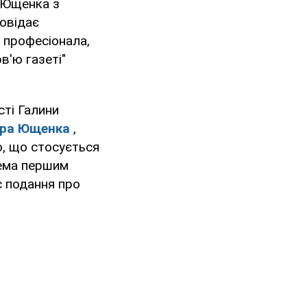
и Ющенка з
повідає
о професіонала,
в'ю газеті"
ті Галини
ора Ющенка
,
ю, що стосується
рема першим
с подання про