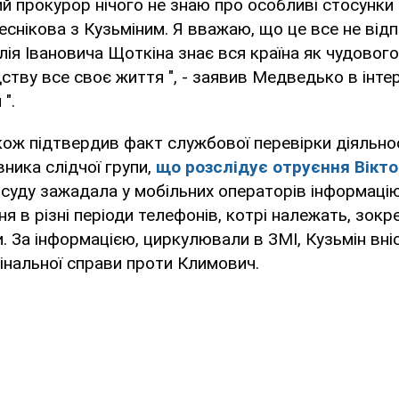
ий прокурор нічого не знаю про особливі стосунк
снікова з Кузьміним. Я вважаю, що це все не від
алія Івановича Щоткіна знає вся країна як чудовог
дству все своє життя ", - заявив Медведько в інтер
".
ож підтвердив факт службової перевірки діяльнос
вника слідчої групи,
що розслідує отруєння Вікт
 суду зажадала у мобільних операторів інформаці
я в різні періоди телефонів, котрі належать, зок
 За інформацією, циркулювали в ЗМІ, Кузьмін вні
інальної справи проти Климович.