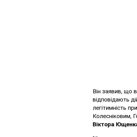
Він заявив, що в
відповідають ді
легітимність пр
Колесніковим, 
Віктора Ющенк