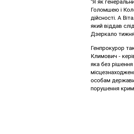
"Я як генеральн
Голомшею і Коле
дійсності. А Віт
який віддав слі
Дзеркало тижня 
Генпрокурор так
Климович - кері
яка без рішення
місцезнаходженн
особам держави.
порушення крим