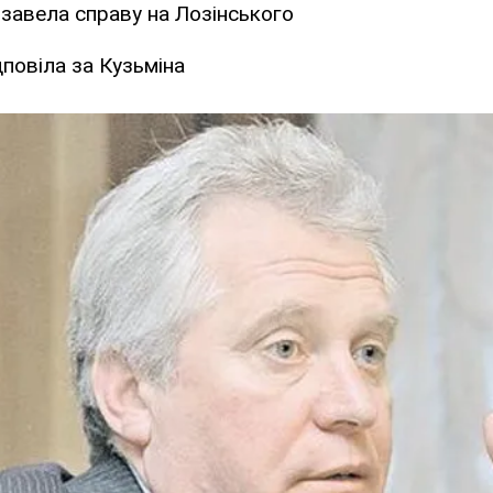
завела справу на Лозінського
повіла за Кузьміна