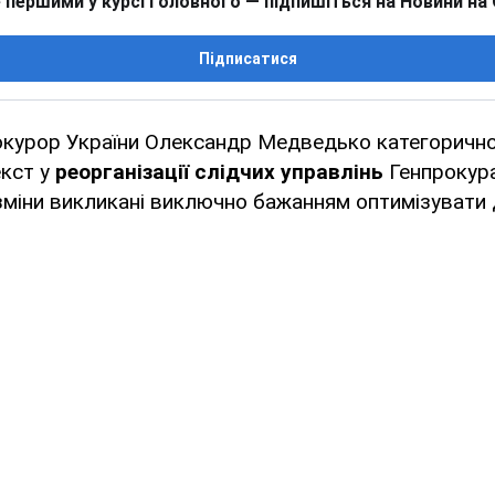
 першими у курсі головного — підпишіться на Новини на
Підписатися
окурор України Олександр Медведько категорично
екст у
реорганізації слідчих управлінь
Генпрокура
міни викликані виключно бажанням оптимізувати 