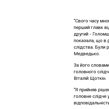
"Свого часу мно
перший главк ві
другий - Голомш
показала, що в 
слідства. Були 
Медведько.
За його словами
головного слідч
Віталій Щоткін.
"Я прийняв ріше
головне слідче 
відповідальність