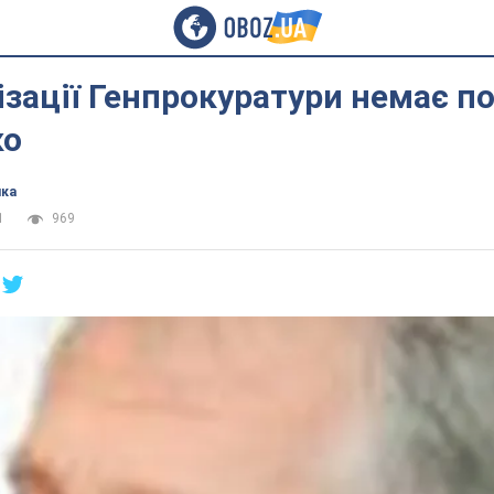
ізації Генпрокуратури немає по
ко
ика
1
969