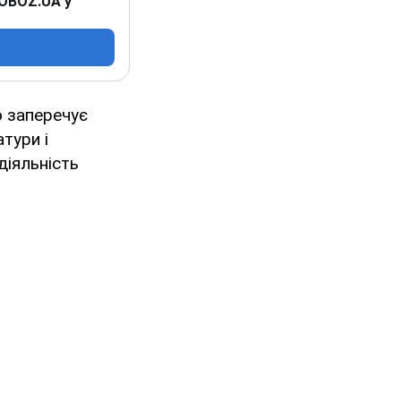
 OBOZ.UA у
 заперечує
тури і
діяльність