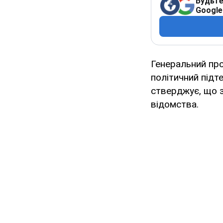
Будьте
Google
Генеральний пр
політичний підт
стверджує, що з
відомства.