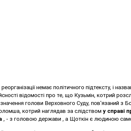
 реорганізації немає політичного підтексту, і назв
йсності відомості про те, що Кузьмін, котрий розс
изначення голови Верховного Суду, пов'язаний з 
Голомша, котрий наглядав за слідством
у справі 
а
, - з головою держави , а Щоткін є людиною са