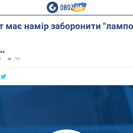
т має намір заборонити "ламп
ика
3
786