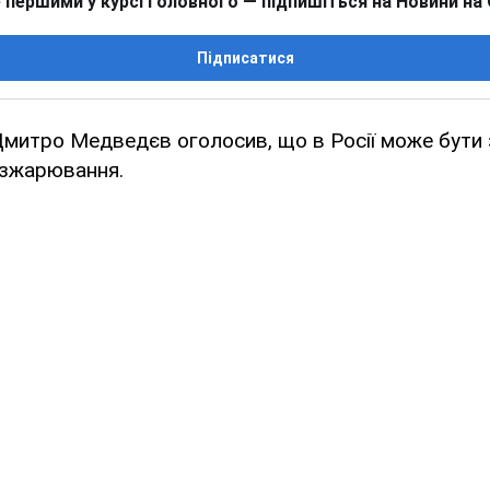
 першими у курсі головного — підпишіться на Новини на
Підписатися
митро Медведєв оголосив, що в Росії може бути
зжарювання.