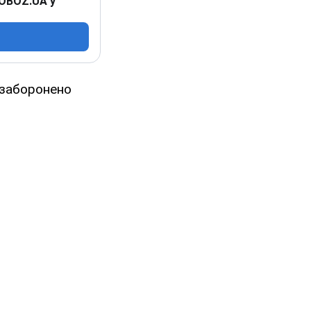
 OBOZ.UA у
 заборонено