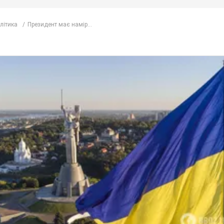
Ми в Telegram! Підписуйся! Читай тільки найкраще!
Підписатись
Підписа
олітика
Президент має намір...