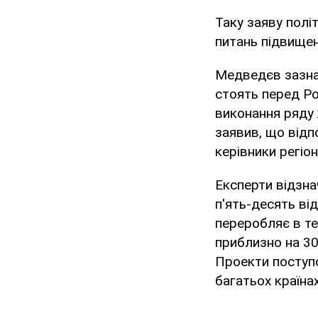
Таку заяву полі
питань підвищен
Медведєв зазна
стоять перед Ро
виконання ряду
заявив, що відп
керівники регіо
Експерти відзна
п'ять-десять ві
переробляє в те
приблизно на 30
Проекти поступ
багатьох країнах