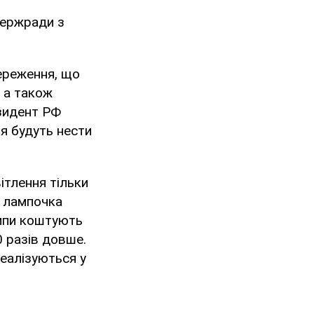
Держради з
ереження, що
, а також
зидент РФ
я будуть нести
ітлення тільки
а лампочка
ампи коштують
 разів довше.
еалізуються у