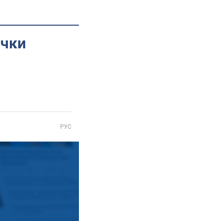
очки
РУС