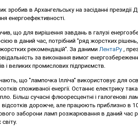
тик зробив в Архангельську на засіданні президії 
ня енергоефективності.
чив, що для вирішення завдань в галузі енергозб
сією в даний час, потрібний "ряд жорстких рішень
 жорстких рекомендацій". За даними
ЛентаРу
, пре
овідальність за виконання вимог енергозбереженн
нів і великих промислових підприємств.
чають, що "лампочка Ілліча" використовує для осв
дсотків споживаної енергії. Останнє електрику так
пло. Більш сучасні флюоресцентні і галогенові л
 відсотків дорожче, але працюють приблизно в 10
ового заборони ламп розжарювання в даний час р
 світу.