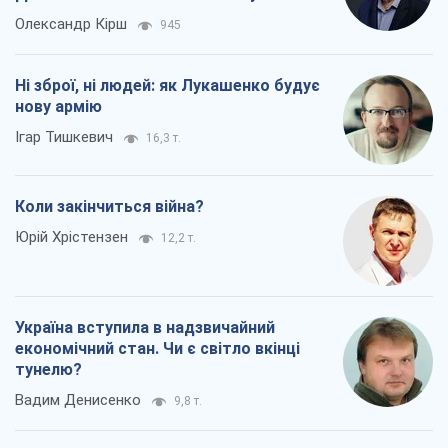
Олександр Кірш
945
Ні зброї, ні людей: як Лукашенко будує
нову армію
Ігар Тишкевич
16,3 т.
Коли закінчиться війна?
Юрій Хрістензен
12,2 т.
Україна вступила в надзвичайний
економічний стан. Чи є світло вкінці
тунелю?
Вадим Денисенко
9,8 т.