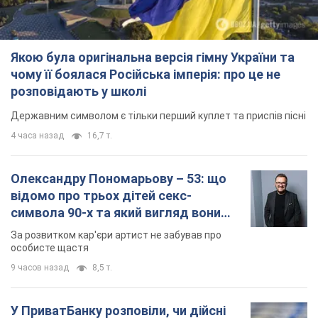
Якою була оригінальна версія гімну України та
чому її боялася Російська імперія: про це не
розповідають у школі
Державним символом є тільки перший куплет та приспів пісні
4 часа назад
16,7 т.
Олександру Пономарьову – 53: що
відомо про трьох дітей секс-
символа 90-х та який вигляд вони
мають
За розвитком кар'єри артист не забував про
особисте щастя
9 часов назад
8,5 т.
У ПриватБанку розповіли, чи дійсні