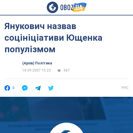
Янукович назвав
соцініціативи Ющенка
популізмом
(Архів) Політика
18.09.2007 15:23
567
0
РУС