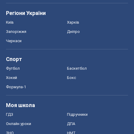
Регіони України
Київ
Харків
Запоріжжя
Дніпро
Черкаси
Спорт
Футбол
Баскетбол
Хокей
Бокс
Формула-1
Моя школа
ГДЗ
Підручники
Онлайн уроки
ДПА
ЗНО
НМТ