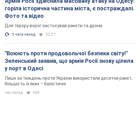
Армія Росії здійснила масовану атаку на Одесу:
горіла історична частина міста, є постраждалі.
Фото та відео
Для терору ворог застосував ракети та дрони
3 часа назад
52,2 т.
"Воюють проти продовольчої безпеки світу!"
Зеленський заявив, що армія Росії знову цілила
у порт в Одесі
Лише за тиждень проти України використали десятки ракет,
більшість із яких – балістичні
час назад
606