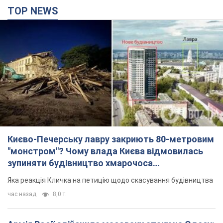
TOP NEWS
Києво-Печерську лавру закриють 80-метровим
"монстром"? Чому влада Києва відмовилась
зупиняти будівництво хмарочоса
"московського вірянина"
Яка реакція Кличка на петицію щодо скасування будівництва
час назад
8,0 т.