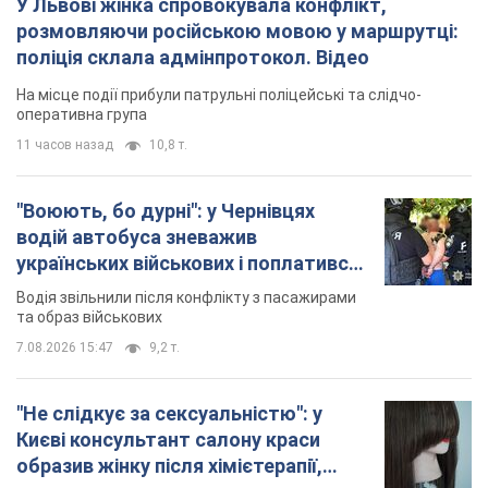
У Львові жінка спровокувала конфлікт,
розмовляючи російською мовою у маршрутці:
поліція склала адмінпротокол. Відео
На місце події прибули патрульні поліцейські та слідчо-
оперативна група
11 часов назад
10,8 т.
"Воюють, бо дурні": у Чернівцях
водій автобуса зневажив
українських військових і поплатився.
Відео
Водія звільнили після конфлікту з пасажирами
та образ військових
7.08.2026 15:47
9,2 т.
"Не слідкує за сексуальністю": у
Києві консультант салону краси
образив жінку після хімієтерапії,