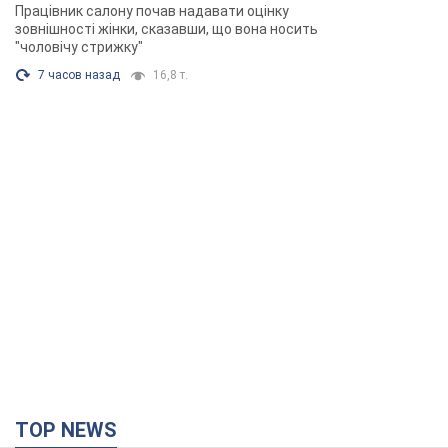
розгорівся скандал. Фото
Працівник салону почав надавати оцінку
зовнішності жінки, сказавши, що вона носить
"чоловічу стрижку"
7 часов назад
16,8 т.
TOP NEWS