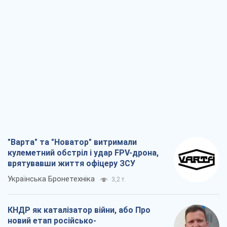
"Варта" та "Новатор" витримали
кулеметний обстріл і удар FPV-дрона,
врятувавши життя офіцеру ЗСУ
Українська Бронетехніка
3,2 т.
КНДР як каталізатор війни, або Про
новий етап російсько-