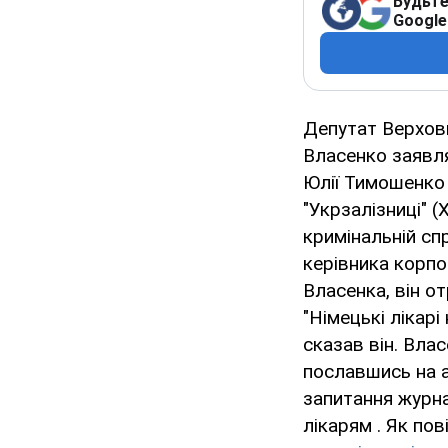
Будьте
Google
Депутат Верховн
Власенко заявля
Юлії Тимошенко 
"Укрзалізниці" (
кримінальній сп
керівника корпо
Власенка, він о
"Німецькі лікарі
сказав він. Вла
пославшись на а
запитання журна
лікарям . Як по