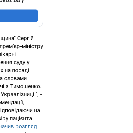
 OBOZ.UA у
вщина" Сергій
прем'єр-міністру
ікарні
чення суду у
х на посаді
За словами
ічі з Тимошенко.
крзалізниці ", -
мендації,
відповідаючи на
іру пацієнта
начив розгляд