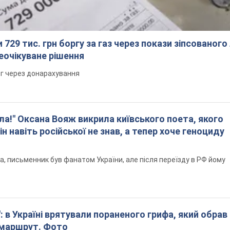
 729 тис. грн боргу за газ через покази зіпсованого
еочікуване рішення
рг через донарахування
ла!" Оксана Вояж викрила київського поета, якого
ін навіть російської не знав, а тепер хоче геноциду
а, письменник був фанатом України, але після переїзду в РФ йому
: в Україні врятували пораненого грифа, який обрав
 маршрут. Фото