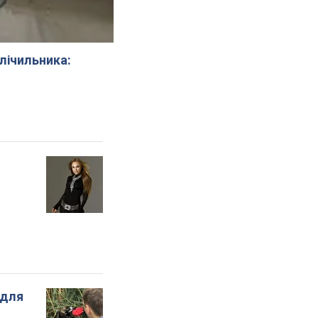
 лічильника:
 для