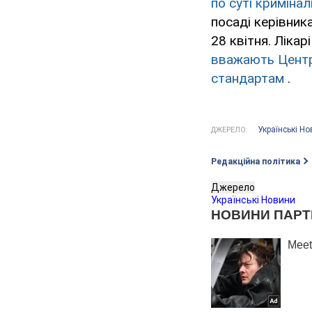
по суті криміна
посаді керівника
28 квітня. Лікар
вважають Центра
стандартам
.
Українські Н
ДЖЕРЕЛО:
Редакційна політика
Джерело
Українські Новини