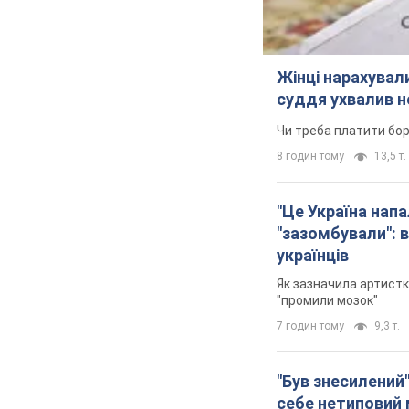
Жінці нарахували
суддя ухвалив н
Чи треба платити бо
8 годин тому
13,5 т.
"Це Україна напа
"зазомбували": в
українців
Як зазначила артистк
"промили мозок"
7 годин тому
9,3 т.
"Був знесилений"
себе нетиповий