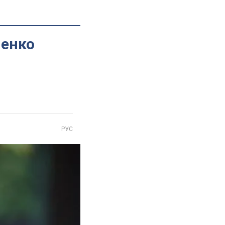
шенко
РУС