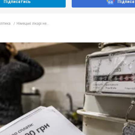
Підписатись
Підписа
олітика
Німецькі лікарі не...