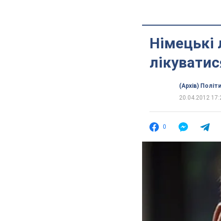
Німецькі
лікуватис
(Архів) Політ
20.04.2012 17:
0