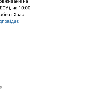
ловживанні на
ЕСУ), на 10:00
орберт Хаас
ідповідає