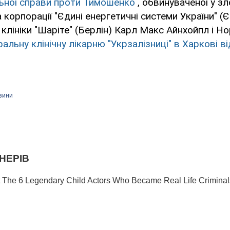
льної справи проти Тимошенко
, обвинуваченої у з
 корпорації "Єдині енергетичні системи України" (Є
і клініки "Шаріте" (Берлін) Карл Макс Айнхойпл і Н
льну клінічну лікарню "Укрзалізниці" в Харкові в
овини