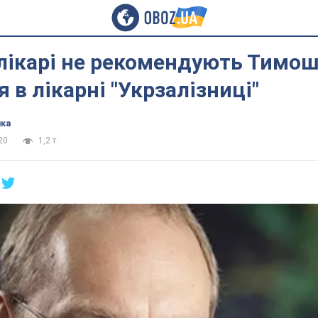
 лікарі не рекомендують Тимо
я в лікарні "Укрзалізниці"
ика
20
1,2 т.