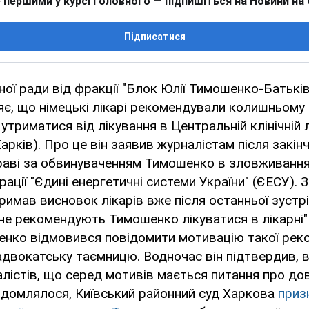
 першими у курсі головного — підпишіться на Новини на
Підписатися
ої ради від фракції "Блок Юлії Тимошенко-Батькі
є, що німецькі лікарі рекомендували колишньому 
утриматися від лікування в Центральній клінічній л
Харків). Про це він заявив журналістам після закін
раві за обвинуваченням Тимошенко в зловживання
рації "Єдині енергетичні системи України" (ЄЕСУ). 
тримав висновок лікарів вже після останньої зустр
 не рекомендують Тимошенко лікуватися в лікарні" У
сенко відмовився повідомити мотивацію такої реко
двокатську таємницю. Водночас він підтвердив, 
лістів, що серед мотивів мається питання про дов
відомлялося, Київський районний суд Харкова
приз