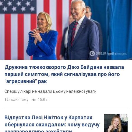
Дружина тяжкохворого Джо Байдена назвала
перший симптом, який сигналізував про його
"агресивний" рак
Спершу лікарі не надали цьому належної уваги
12 годин тому
15,0 т.
Відпустка Лесі Нікітюк у Карпатах
обернулася скандалом: чому ведучу
несправедливо захейтили