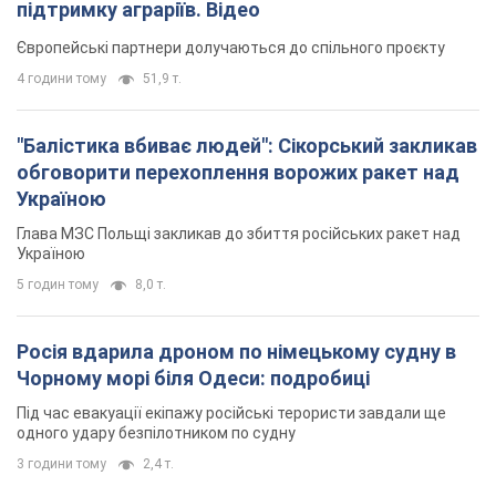
підтримку аграріїв. Відео
Європейські партнери долучаються до спільного проєкту
4 години тому
51,9 т.
"Балістика вбиває людей": Сікорський закликав
обговорити перехоплення ворожих ракет над
Україною
Глава МЗС Польщі закликав до збиття російських ракет над
Україною
5 годин тому
8,0 т.
Росія вдарила дроном по німецькому судну в
Чорному морі біля Одеси: подробиці
Під час евакуації екіпажу російські терористи завдали ще
одного удару безпілотником по судну
3 години тому
2,4 т.