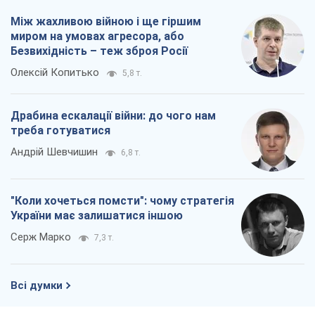
Між жахливою війною і ще гіршим
миром на умовах агресора, або
Безвихідність – теж зброя Росії
Олексій Копитько
5,8 т.
Драбина ескалації війни: до чого нам
треба готуватися
Андрій Шевчишин
6,8 т.
"Коли хочеться помсти": чому стратегія
України має залишатися іншою
Серж Марко
7,3 т.
Всі думки