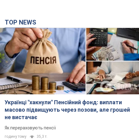
TOP NEWS
Українці "хакнули" Пенсійний фонд: виплати
масово підвищують через позови, але грошей
не вистачає
Як перераховують пенсії
годину тому
35,3 т.