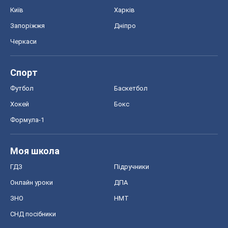
Київ
Харків
Запоріжжя
Дніпро
Черкаси
Спорт
Футбол
Баскетбол
Хокей
Бокс
Формула-1
Моя школа
ГДЗ
Підручники
Онлайн уроки
ДПА
ЗНО
НМТ
СНД посібники