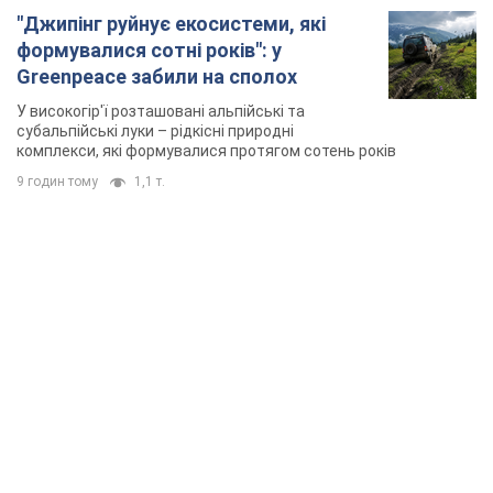
"Джипінг руйнує екосистеми, які
формувалися сотні років": у
Greenpeace забили на сполох
У високогір'ї розташовані альпійські та
субальпійські луки – рідкісні природні
комплекси, які формувалися протягом сотень років
9 годин тому
1,1 т.