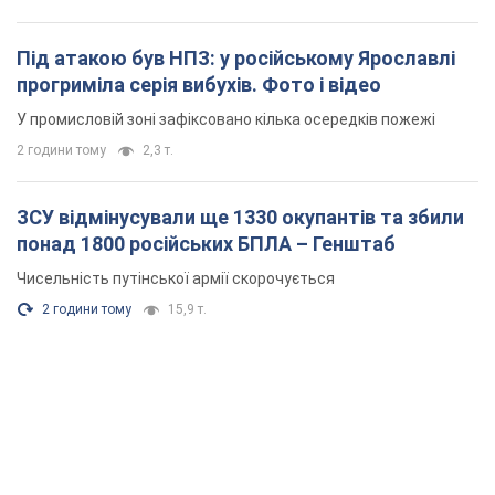
Під атакою був НПЗ: у російському Ярославлі
прогриміла серія вибухів. Фото і відео
У промисловій зоні зафіксовано кілька осередків пожежі
2 години тому
2,3 т.
ЗСУ відмінусували ще 1330 окупантів та збили
понад 1800 російських БПЛА – Генштаб
Чисельність путінської армії скорочується
2 години тому
15,9 т.