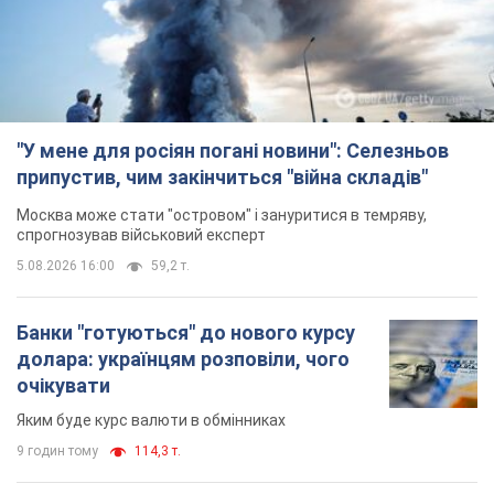
"У мене для росіян погані новини": Селезньов
припустив, чим закінчиться "війна складів"
Москва може стати "островом" і зануритися в темряву,
спрогнозував військовий експерт
5.08.2026 16:00
59,2 т.
Банки "готуються" до нового курсу
долара: українцям розповіли, чого
очікувати
Яким буде курс валюти в обмінниках
9 годин тому
114,3 т.