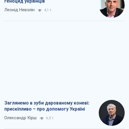
геноцид українців
Леонід Невзлін
4,1 т.
Заглянемо в зуби дарованому коневі:
прискіпливо – про допомогу Україні
Олександр Кірш
6,5 т.