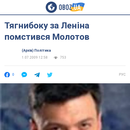
Тягнибоку за Леніна
помстився Молотов
(Архів) Політика
1.07.2009 12:58
753
0
РУС