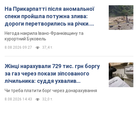
На Прикарпатті після аномальної
спеки пройшла потужна злива:
дороги перетворились на річки.
Відео
Негода накрила Івано-Франківщину та
курортний Буковель
8.08.2026 09:27
37,4 т.
Жінці нарахували 729 тис. грн боргу
за газ через покази зіпсованого
лічильника: суддя ухвалив
неочікуване рішення
Чи треба платити борг через донарахування
8.08.2026 14:43
32,0 т.