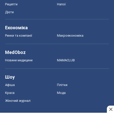
Рецепти
Напої
Дієти
Економіка
Ринки та компанії
Макроекономіка
MedOboz
Новини медицини
MAMACLUB
Шоу
Афіша
Плітки
Краса
Мода
Жіночий журнал