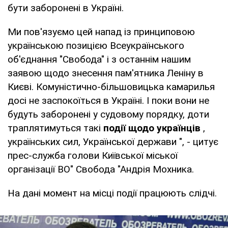
бути заборонені в Україні.
Ми пов'язуємо цей напад із принциповою
українською позицією Всеукраїнського
об'єднання "Свобода" і з останнім нашим
заявою щодо знесення пам'ятника Леніну в
Києві. Комуністично-більшовицька камарилья
досі не заспокоїться в Україні. І поки вони не
будуть заборонені у судовому порядку, доти
траплятимуться такі
події щодо українців
,
українських сил, Української держави ", - цитує
прес-служба голови Київської міської
організації ВО" Свобода "Андрія Мохника.
На дані момент на місці події працюють слідчі.