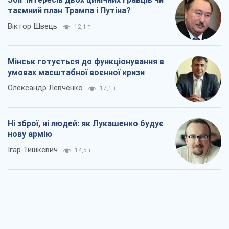
таємний план Трампа і Путіна?
Віктор Швець
12,1 т.
Мінськ готується до функціонування в
умовах масштабної воєнної кризи
Олександр Левченко
17,1 т.
Ні зброї, ні людей: як Лукашенко будує
нову армію
Ігар Тишкевич
14,5 т.