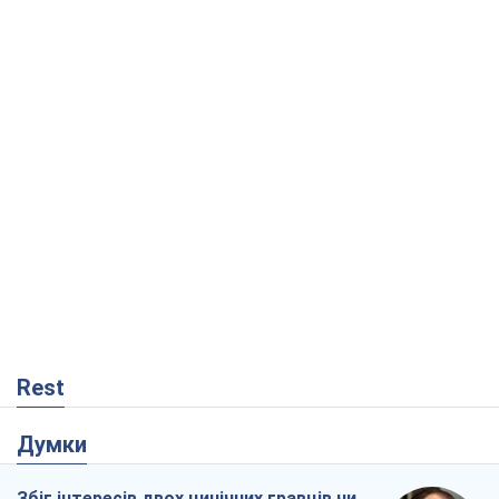
Rest
Думки
Збіг інтересів двох цинічних гравців чи