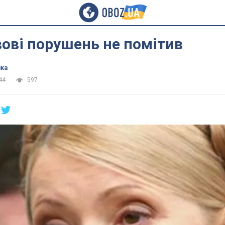
ові порушень не помітив
ика
44
597