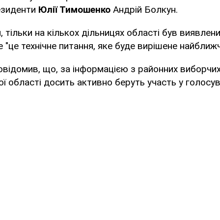
езиденти
Юлії Тимошенко
Андрій Болкун.
, тільки на кількох дільницях області був виявлен
е "це технічне питання, яке буде вирішене найближ
відомив, що, за інформацією з районних виборчи
ої області досить активно беруть участь у голосув