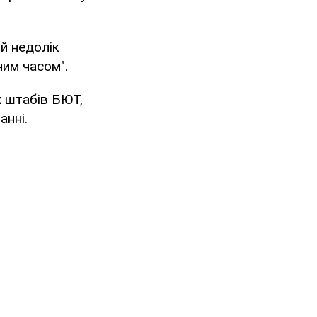
ий недолік
чим часом".
х штабів БЮТ,
анні.