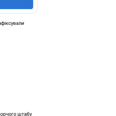
афіксували
борчого штабу