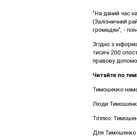
"На даний час 
(Залізничний ра
громадян", - по
Згідно з інформ
тисячі 200 спост
правову допомо
Читайте по темі
Тимошенко нама
Люди Тимошенко 
Тігіпко: Тимоше
Для Тимошенко 