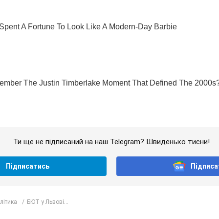
Ти ще не підписаний на наш Telegram? Швиденько тисни!
Підписатись
Підписа
олітика
БЮТ у Львові...