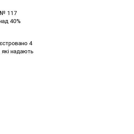
 № 117
онад 40%
еєстровано 4
, які надають