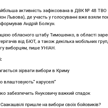
найбільша активність зафіксована в ДВК № 48 ТВО
йон Львова), де участь у голосуванні вже взяли п
інформував Андрій Болкун.
ацією обласного штабу Тимошенко, в області зар
ерігачів від БЮТ, а також декілька мобільних груп
гу виборцям, пише УНІАН.
:
гається зірвати вибори в Криму
влаштовують'' каруселі''
нко забезпечить Януковичу важкий спадок
Саакашвілі пришле на вибори своїх бойовиків?