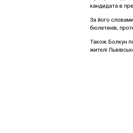
кандидата в пр
За його словами
бюлетенів, прот
Також Болкун по
жителі Львівськ