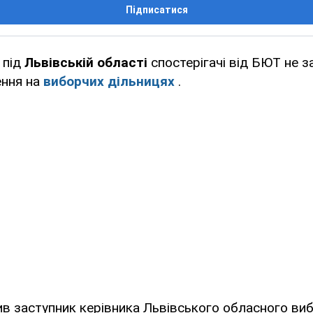
Підписатися
 під
Львівській області
спостерігачі від БЮТ не з
ння на
виборчих дільницях
.
ив заступник керівника Львівського обласного ви