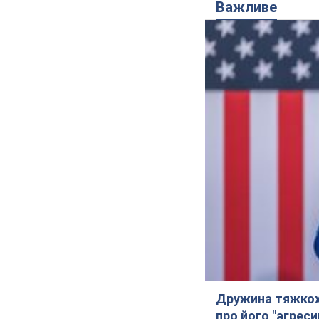
Важливе
Дружина тяжкох
про його "агреси