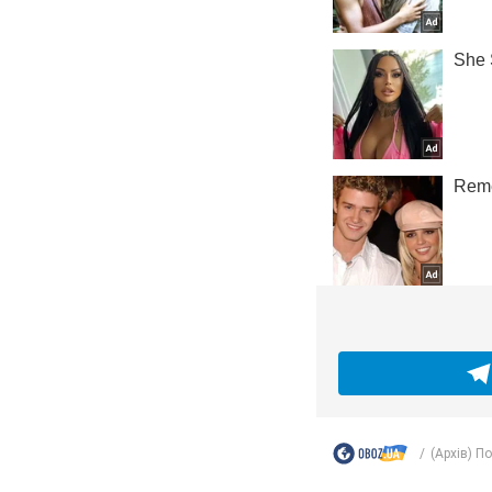
(Архів) П